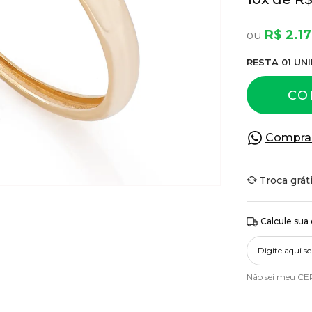
R$ 2.1
RESTA
01
UNI
CO
Compra
Troca grát
Calcule sua
Não sei meu CE