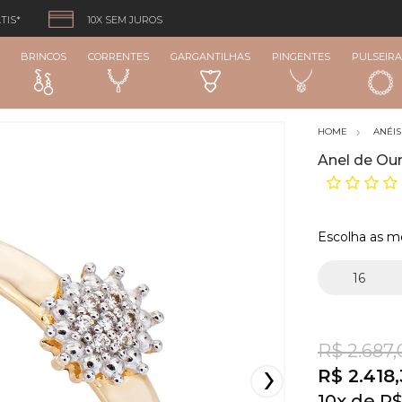
TIS*
10X SEM JUROS
BRINCOS
CORRENTES
GARGANTILHAS
PINGENTES
PULSEIRA
ANÉIS
Anel de Ou
Escolha as m
R$ 2.687,
R$ 2.418
10
x
R$