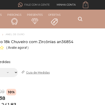
MINHA CONTA
FALE COM A GENTE
0
S
PIERCINGS
PRESENTES
OFERTAS
ANEL DE OURO
ro 18k Chuveiro com Zircônias an36854
Avalie agora!
(
)
edidas:
Guia de
Medidas
09
10%
,38
 241,83