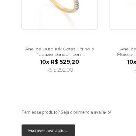
Anel de Ouro 18k Gotas Citrino e
Anel de
Topázio London com
Moissan
Diamantes an39616
10x R$ 529,20
10
R$ 5.292,00
R
Tem esse produto? Seja o primeiro a avaliá-lo!
Escrever avaliação...