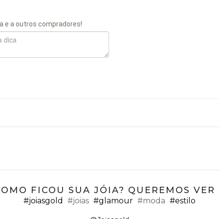
a e a outros compradores!
COMO FICOU SUA JÓIA? QUEREMOS VER ;
#joiasgold
#joias
#glamour
#moda
#estilo