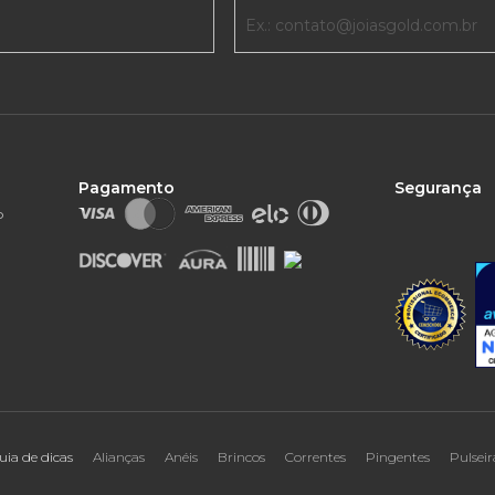
Pagamento
Segurança
o
uia de dicas
Alianças
Anéis
Brincos
Correntes
Pingentes
Pulseir