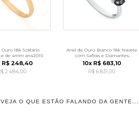
 Ouro 18k Solitário
Anel de Ouro Branco 18k Navete
ite de 4mm an42010
com Safiras e Diamantes
an30847
x R$ 248,40
10x R$ 683,10
$ 2.484,00
R$ 6.831,00
VEJA O QUE ESTÃO FALANDO DA GENTE...