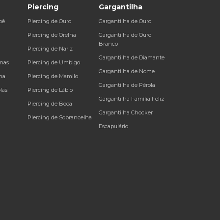
Piercing
Gargantilha
bê
Piercing de Ouro
Gargantilha de Ouro
a
Piercing de Orelha
Gargantilha de Ouro
Branco
Piercing de Nariz
Gargantilha de Diamante
inas
Piercing de Umbigo
Gargantilha de Nome
na
Piercing de Mamilo
Gargantilha de Pérola
las
Piercing de Lábio
Gargantilha Família Feliz
Piercing de Boca
Gargantilha Chocker
Piercing de Sobrancelha
Escapulário