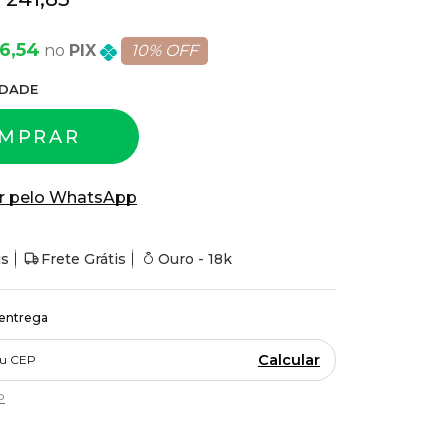
76,54
PIX
10% OFF
DADE
MPRAR
r pelo WhatsApp
is
Frete Grátis
Ouro - 18k
 entrega
Calcular
P