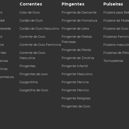
Correntes
Pingentes
Pulseiras
ro
Colar de Ouro
Pingente de Diamante
Pulseira para Be
ebê
Cordão de Ouro
Pingente de Formatura
Pulseira da Mod
meralda
Cordão de Ouro Masculino
Pingente de Letra
Pulseira de Ouro
bi
Corrente de Ouro
Pingente de Pedras
Pulseiras Femin
Preciosas
ira
Corrente de Ouro Feminina
Pulseira masculi
Pingente de Pérola
ntes
Corrente de Ouro
Pulseiras de Péro
Masculina
Pingente de Zircônia
Noivas
Tornozeleiras
Pingentes
Pingente Infantil
linos
Pingentes de ouro
Pingente Masculino
Formatura
Gargantilha
Pingente Menina
Gargatilha de Ouro
Pingente Menino
Pingente Religioso
Pingentes de Ouro