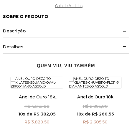
Guia de Medidas
SOBRE O PRODUTO
Descrição
Detalhes
QUEM VIU, VIU TAMBÉM
ete
Anel de Ouro 18k
Anel de Ouro 18k
A
Solitário Oval com
Chuveiro Flor com 7
R$ 4.245,00
R$ 2.895,00
Zircônia an42005
Diamantes an41968
10x
de
R$ 382,05
10x
de
R$ 260,55
R$ 3.820,50
R$ 2.605,50