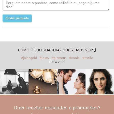
Enviar pergunta
COMO FICOU SUA JÓIA? QUEREMOS VER ;)
#joiasgold
#joias
#glamour
#moda
#estilo
@Joiasgold
Quer receber novidades e promoções?