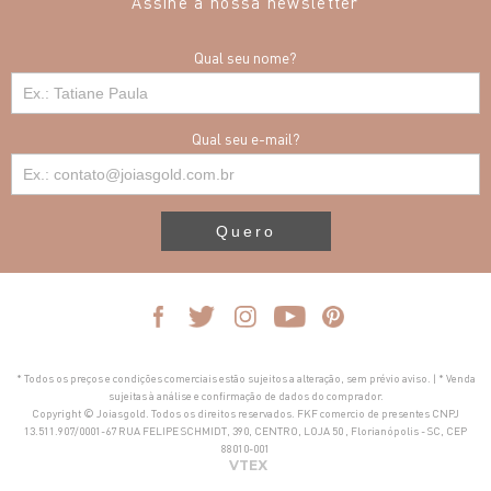
Assine a nossa newsletter
Qual seu nome?
Qual seu e-mail?
Quero
* Todos os preços e condições comerciais estão sujeitos a alteração, sem prévio aviso. | * Venda
sujeitas à análise e confirmação de dados do comprador.
Copyright © Joiasgold. Todos os direitos reservados. FKF comercio de presentes CNPJ
13.511.907/0001-67 RUA FELIPE SCHMIDT, 390, CENTRO, LOJA 50 , Florianópolis - SC, CEP
88010-001
VTEX