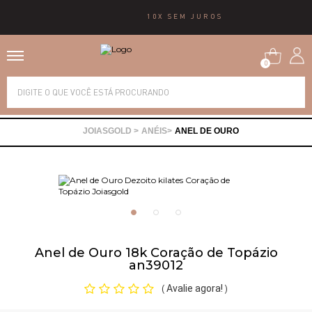
10X SEM JUROS
0
Alianças
ANÉIS
ANEL DE OURO
Anéis
Brincos
Correntes
Anel de Ouro 18k Coração de Topázio
an39012
Gargantilhas
Avalie agora!
(
)
Pingentes