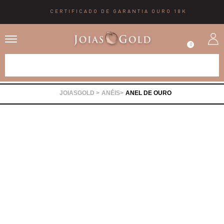
CERTIFICADO DE GARANTIA OURO 18K
0
Alianças
ANÉIS
ANEL DE OURO
Anéis
Brincos
Correntes
Gargantilhas
Pingentes