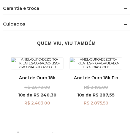
Garantia e troca
Cuidados
QUEM VIU, VIU TAMBÉM
Anel de Ouro 18k
Anel de Ouro 18k Fio
Coração Liso e com
Abaulado Liso an39899
R$ 2.670,00
R$ 3.195,00
Zircônias an41956
10x
de
R$ 240,30
10x
de
R$ 287,55
R$ 2.403,00
R$ 2.875,50