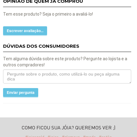
OPINIÃO DE QUEM JÁ COMPROU
Tem esse produto? Seja o primeiro a avaliá-lo!
Escrever avaliação...
DÚVIDAS DOS CONSUMIDORES
Tem alguma dúvida sobre este produto? Pergunte ao lojista e a
outros compradores!
Enviar pergunta
COMO FICOU SUA JÓIA? QUEREMOS VER ;)
#joiasgold
#joias
#glamour
#moda
#estilo