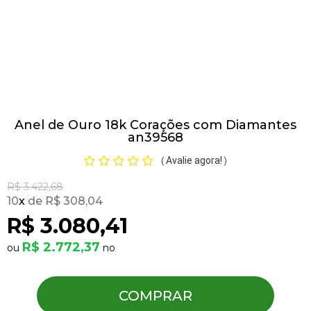
Pulseiras
Piercing
Anel de Ouro 18k Corações com Diamantes
Pedras Preciosas
an39568
Avalie agora!
(
)
Presente
R$ 3.422,68
10
x
R$ 308,04
OFERTAS
R$ 3.080,41
R$ 2.772,37
COMPRAR