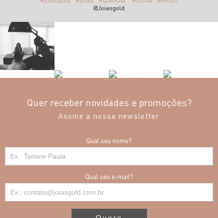
@Joiasgold
Quer receber novidades e promoções?
Assine a nossa newsletter
Qual seu nome?
Qual seu e-mail?
Quero