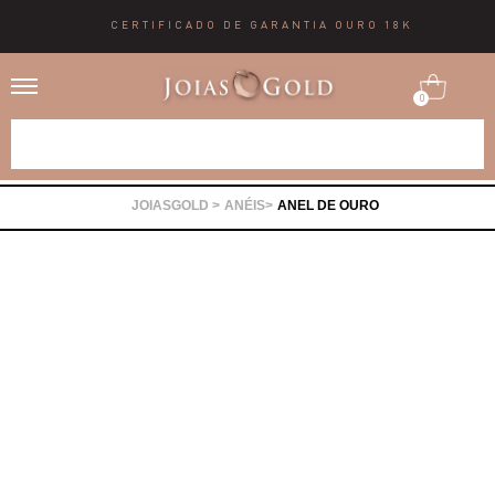
CERTIFICADO DE GARANTIA OURO 18K
0
Alianças
ANÉIS
ANEL DE OURO
Anéis
Brincos
Correntes
Gargantilhas
Pingentes