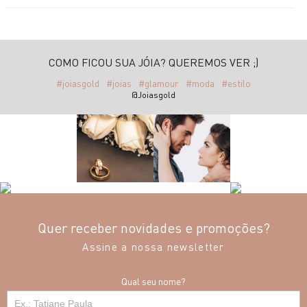
COMO FICOU SUA JÓIA? QUEREMOS VER ;)
#joiasgold
#joias
#glamour
#moda
#estilo
@Joiasgold
Quer receber novidades e promoções?
Assine a nossa newsletter
Qual seu nome?