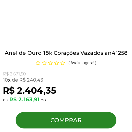
Pulseiras
Piercing
Anel de Ouro 18k Corações Vazados an41258
Pedras Preciosas
Avalie agora!
(
)
Presente
R$ 2.671,50
10
x
R$ 240,43
R$ 2.404,35
OFERTAS
R$ 2.163,91
COMPRAR