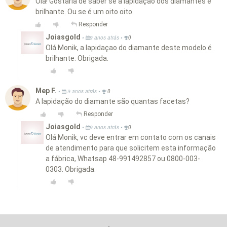
Olá! Gostaria de saber se a lapidação dos diamantes é
brilhante. Ou se é um oito oito.
Responder
Joiasgold
•
•
9 anos atrás
0
Olá Monik, a lapidaçao do diamante deste modelo é
brilhante. Obrigada.
Mep F.
•
•
9 anos atrás
0
A lapidação do diamante são quantas facetas?
Responder
Joiasgold
•
•
9 anos atrás
0
Olá Monik, vc deve entrar em contato com os canais
de atendimento para que solicitem esta informação
a fábrica, Whatsap 48-991492857 ou 0800-003-
0303. Obrigada.