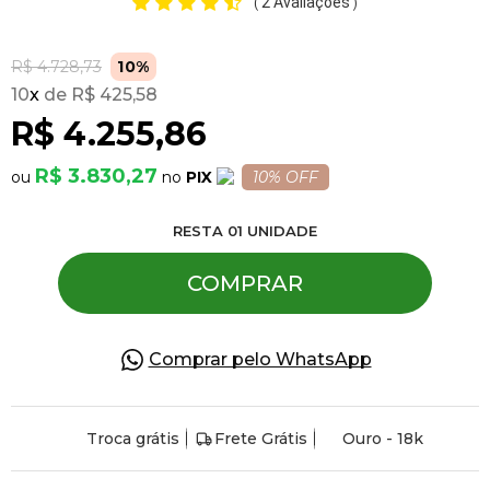
2 Avaliações
(
)
Pulseiras
R$ 4.728,73
10%
10
x
R$ 425,58
R$ 4.255,86
Piercing
R$ 3.830,27
PIX
10% OFF
Pedras Preciosas
RESTA
01
UNIDADE
Presente
COMPRAR
OFERTAS
Comprar pelo WhatsApp
Troca grátis
Frete Grátis
Ouro - 18k