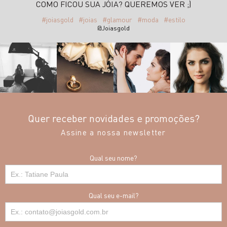
COMO FICOU SUA JÓIA? QUEREMOS VER ;)
#joiasgold
#joias
#glamour
#moda
#estilo
@Joiasgold
Quer receber novidades e promoções?
Assine a nossa newsletter
Qual seu nome?
Qual seu e-mail?