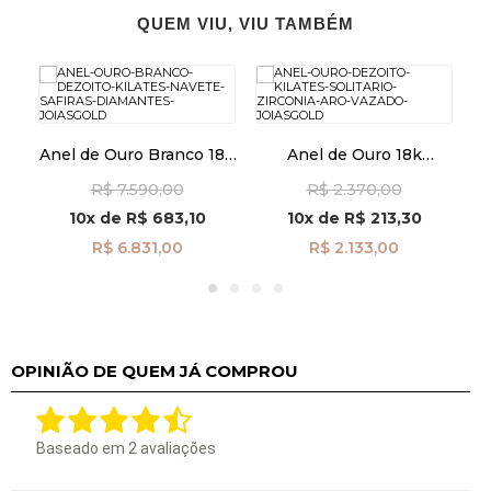
QUEM VIU, VIU TAMBÉM
Anel de Ouro Branco 18k
Anel de Ouro 18k
C
Navete com Safiras e
Solitário com Zircônia
R$ 7.590,00
R$ 2.370,00
Diamantes an30847
Aro Vazado an41962
10x
de
R$ 683,10
10x
de
R$ 213,30
R$ 6.831,00
R$ 2.133,00
OPINIÃO DE QUEM JÁ COMPROU
Baseado em
2
avaliações