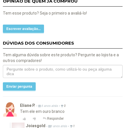
OPINIÃO DE QUEM JÁ COMPROU
Tem esse produto? Seja o primeiro a avaliá-lo!
Escrever avaliação...
DÚVIDAS DOS CONSUMIDORES
Tem alguma dúvida sobre este produto? Pergunte ao lojista e a
outros compradores!
Enviar pergunta
Eliane P.
•
•
5 anos atrás
0
Tem ele em ouro branco
Responder
Joiasgold
•
•
5 anos atrás
-1