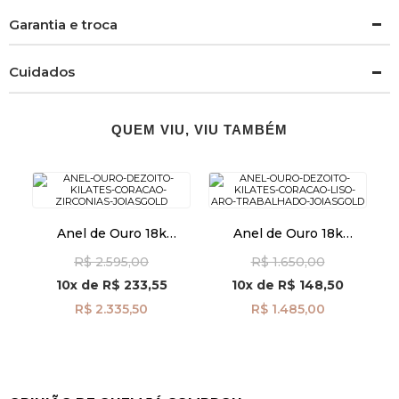
Garantia e troca
Cuidados
QUEM VIU, VIU TAMBÉM
Anel de Ouro 18k
Anel de Ouro 18k
Coração com Zircônias
Coração Liso Aro
R$ 2.595,00
R$ 1.650,00
an41957
Trabalhado an41955
10x
de
R$ 233,55
10x
de
R$ 148,50
R$ 2.335,50
R$ 1.485,00