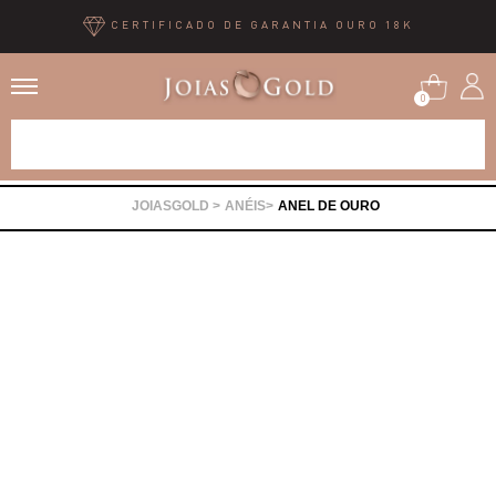
CERTIFICADO DE GARANTIA OURO 18K
0
Alianças
ANÉIS
ANEL DE OURO
Anéis
Brincos
Correntes
Gargantilhas
Pingentes