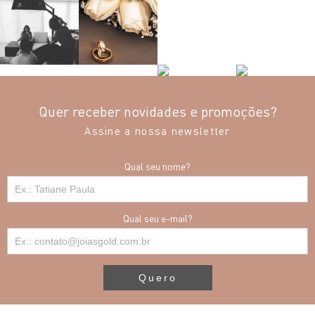
Quer receber novidades e promoções?
Assine a nossa newsletter
Qual seu nome?
Qual seu e-mail?
Quero