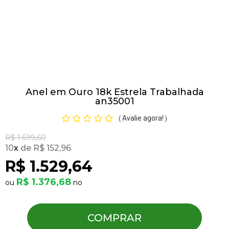
Pulseiras
Piercing
Anel em Ouro 18k Estrela Trabalhada
Pedras Preciosas
an35001
Avalie agora!
(
)
Presente
R$ 1.699,60
10
x
R$ 152,96
OFERTAS
R$ 1.529,64
R$ 1.376,68
COMPRAR