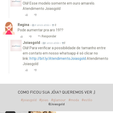
Olá! Esse modelo somente em ouro amarelo.
Atendimento Joiasgold
Regina
•
•
6 anos atrás
0
Pode aumentar pra aro 19??
Responder
Joiasgold
•
•
6 anos atrás
0
Olá! Para verificar a possibilidade de tamanho entre
em contato em nosso whatsapp é só clicar no
link:
http://bit.ly/AtendimentoJoiasgold
Atendimento
Joiasgold
COMO FICOU SUA JÓIA? QUEREMOS VER ;)
#joiasgold
#joias
#glamour
#moda
#estilo
@Joiasgold