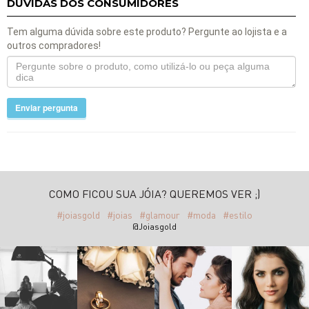
DÚVIDAS DOS CONSUMIDORES
Tem alguma dúvida sobre este produto? Pergunte ao lojista e a
outros compradores!
Enviar pergunta
COMO FICOU SUA JÓIA? QUEREMOS VER ;)
#joiasgold
#joias
#glamour
#moda
#estilo
@Joiasgold