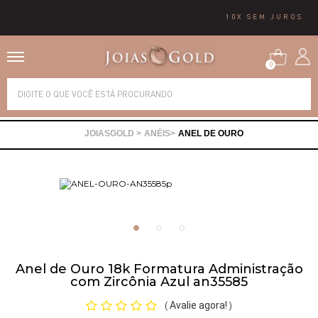
10X SEM JUROS
0
Alianças
ANÉIS
ANEL DE OURO
Anéis
Brincos
Correntes
Anel de Ouro 18k Formatura Administração
Gargantilhas
com Zircônia Azul an35585
Avalie agora!
(
)
Pingentes