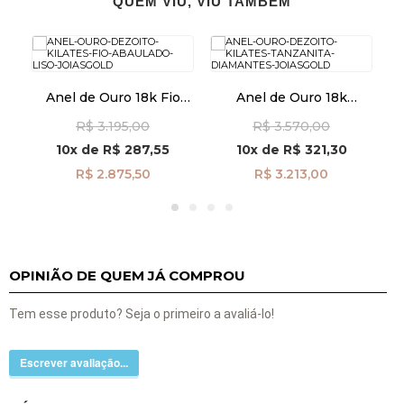
QUEM VIU, VIU TAMBÉM
Anel de Ouro 18k Fio
Anel de Ouro 18k
An
de
Abaulado Liso an39899
Tanzanita e Diamantes
T
R$ 3.195,00
R$ 3.570,00
an42008
10x
de
R$ 287,55
10x
de
R$ 321,30
R$ 2.875,50
R$ 3.213,00
OPINIÃO DE QUEM JÁ COMPROU
Tem esse produto? Seja o primeiro a avaliá-lo!
Escrever avaliação...