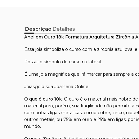
Descrição
Detalhes
Anel em Ouro 18k Formatura Arquitetura Zircônia A
Essa joia simboliza o curso com a zirconia azul oval e 
Possui o símbolo do curso na lateral.
É uma joia magnífica que irá marcar para sempre a 
Joiasgold sua Joalheria Online.
O que é ouro 18k
: O ouro é o material mais nobre de 
material puro, porém, sua fragilidade não permite a 
com outras ligas metálicas, como cobre, zinco, níque
outros metais, ou 75% em ouro e 25% em ligas, por 
mundo.
O que é Zircônia
: A Zircônia é uma pedra sintética q