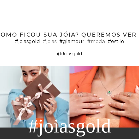
COMO FICOU SUA JÓIA? QUEREMOS VER ;
#joiasgold
#joias
#glamour
#moda
#estilo
@Joiasgold
#joiasgold