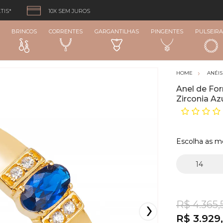
TIS*
10X SEM JUROS
BRINCOS
CORRENTES
GARGANTILHAS
PINGENTES
PULSEIRA
ANÉIS
Anel de Fo
Zirconia A
Escolha as m
R$ 4.365,
R$ 3.929