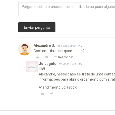
Enviar pergunta
Alexandre S.
•
•
5 anos atrás
0
Com ametista sai quantidade?
Responder
Joiasgold
•
•
5 anos atrás
0
Olá!
Alexandre, nesse caso se trata de uma confe
informações para abrir o orçamento com a fab
Atendimento Joiasgold