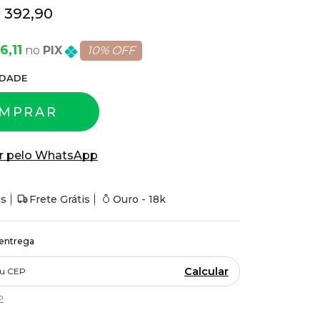
 392,90
6,11
PIX
10% OFF
DADE
MPRAR
r pelo WhatsApp
is
Frete Grátis
Ouro - 18k
 entrega
Calcular
P