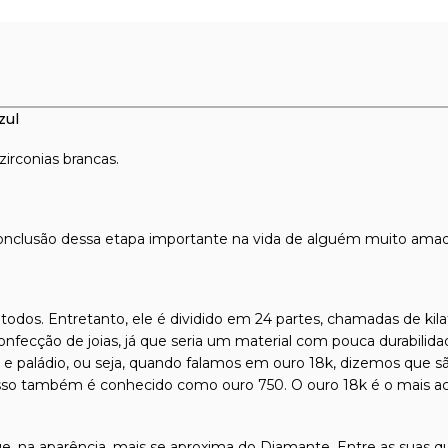
zul
zirconias brancas.
conclusão dessa etapa importante na vida de alguém muito amad
todos. Entretanto, ele é dividido em 24 partes, chamadas de kilat
confecção de joias, já que seria um material com pouca durabilida
l e paládio, ou seja, quando falamos em ouro 18k, dizemos que s
isso também é conhecido como ouro 750. O ouro 18k é o mais ace
ue, na aparência, mais se aproxima do Diamante. Entre as suas qu