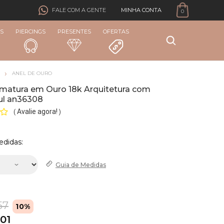
MINHA CONTA
FALE COM A GENTE
0
S
PIERCINGS
PRESENTES
OFERTAS
ANEL DE OURO
rmatura em Ouro 18k Arquitetura com
zul an36308
Avalie agora!
(
)
edidas:
Guia de
Medidas
57
10%
,01