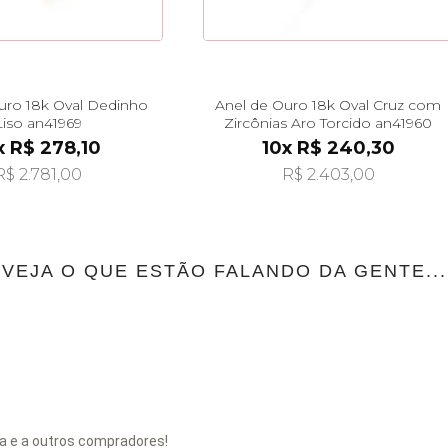
uro 18k Oval Dedinho
Anel de Ouro 18k Oval Cruz com
Liso an41969
Zircônias Aro Torcido an41960
x R$ 278,10
10x R$ 240,30
R$ 2.781,00
R$ 2.403,00
VEJA O QUE ESTÃO FALANDO DA GENTE...
a e a outros compradores!