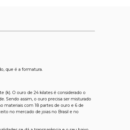
o, que é a formatura.
e (k). O ouro de 24 kilates é considerado o
de. Sendo assim, o ouro precisa ser misturado
ão materiais com 18 partes de ouro e 6 de
ito no mercado de joias no Brasil e no
alidades se dá a transparência e o seu baixo