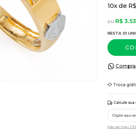
10
x
R$
R$ 3.53
RESTA
01
UNI
CO
Compra
Troca grát
Calcule sua
Não sei meu CE