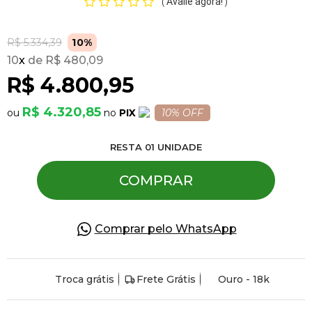
Avalie agora!
(
)
Pulseiras
R$ 5.334,39
10%
10
x
R$ 480,09
R$ 4.800,95
Piercing
R$ 4.320,85
PIX
10% OFF
Pedras Preciosas
RESTA
01
UNIDADE
Presente
COMPRAR
OFERTAS
Comprar pelo WhatsApp
Troca grátis
Frete Grátis
Ouro - 18k