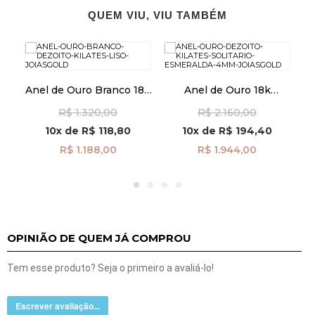
QUEM VIU, VIU TAMBÉM
ete
Anel de Ouro Branco 18k
Anel de Ouro 18k
Liso 1mm an42007
Solitário Esmeralda de
Ch
R$ 1.320,00
R$ 2.160,00
4mm an42012
Zi
10x
de
R$ 118,80
10x
de
R$ 194,40
R$ 1.188,00
R$ 1.944,00
OPINIÃO DE QUEM JÁ COMPROU
Tem esse produto? Seja o primeiro a avaliá-lo!
Escrever avaliação...