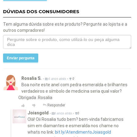
DÚVIDAS DOS CONSUMIDORES
Tem alguma dúvida sobre este produto? Pergunte ao lojista e a
outros compradores!
Enviar pergunta
Rosalia S.
•
•
6 anos atrás
0
Boa noite este anel com pedra esmeralda e brilhantes
verdadeiros e símbolo de medicina seria qual valor?
Obrigada .Rosalia
Responder
Joiasgold
•
•
6 anos atrás
0
Olá! Oii Rosalia tudo bem? bem-vinda fabricamos
sim em diamantes e esmeralda nos chame no
whats no link:
bit.ly/AtendimentoJoiasgold