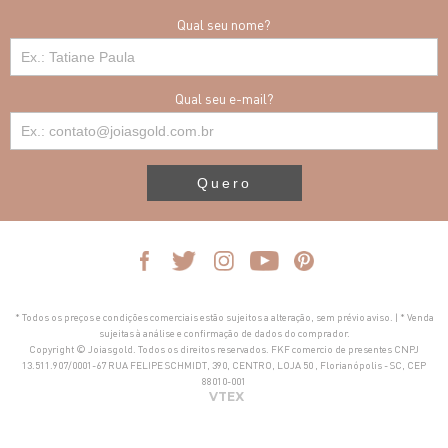
Qual seu nome?
Qual seu e-mail?
Quero
* Todos os preços e condições comerciais estão sujeitos a alteração, sem prévio aviso. | * Venda
sujeitas à análise e confirmação de dados do comprador.
Copyright © Joiasgold. Todos os direitos reservados. FKF comercio de presentes CNPJ
13.511.907/0001-67 RUA FELIPE SCHMIDT, 390, CENTRO, LOJA 50 , Florianópolis - SC, CEP
88010-001
VTEX