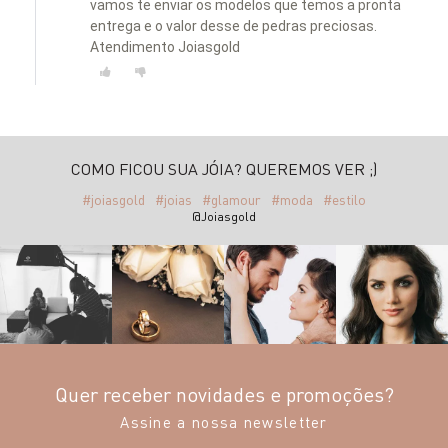
vamos te enviar os modelos que temos a pronta
entrega e o valor desse de pedras preciosas.
Atendimento Joiasgold
COMO FICOU SUA JÓIA? QUEREMOS VER ;)
#joiasgold
#joias
#glamour
#moda
#estilo
@Joiasgold
Quer receber novidades e promoções?
Assine a nossa newsletter