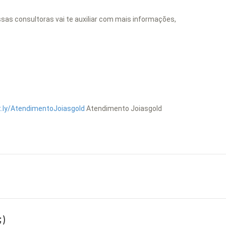
as consultoras vai te auxiliar com mais informações,
it.ly/AtendimentoJoiasgold
Atendimento Joiasgold
)