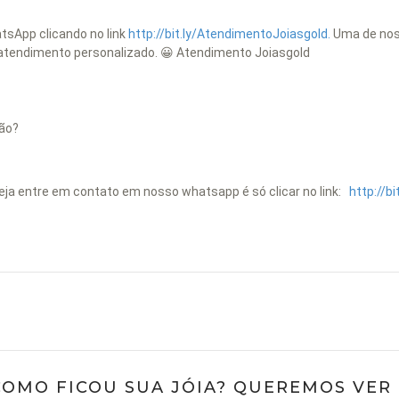
tsApp clicando no link
http://bit.ly/AtendimentoJoiasgold.
Uma de noss
o atendimento personalizado. 😀 Atendimento Joiasgold
ão?
seja entre em contato em nosso whatsapp é só clicar no link:
http://b
COMO FICOU SUA JÓIA? QUEREMOS VER ;