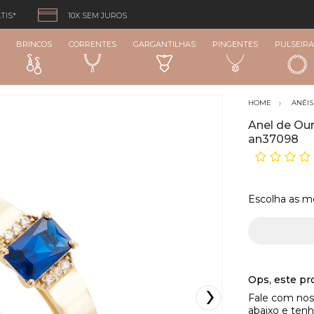
TIS*
10X SEM JUROS
BRINCOS
CORRENTES
GARGANTILHAS
PINGENTES
PULSEIRA
ANÉIS
Anel de Our
an37098
Escolha as m