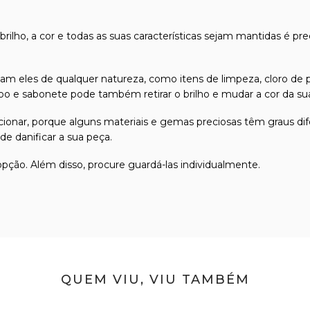
 brilho, a cor e todas as suas características sejam mantidas é pr
m eles de qualquer natureza, como itens de limpeza, cloro de p
 e sabonete pode também retirar o brilho e mudar a cor da sua 
friccionar, porque alguns materiais e gemas preciosas têm graus
e danificar a sua peça.
 opção. Além disso, procure guardá-las individualmente.
QUEM VIU, VIU TAMBÉM