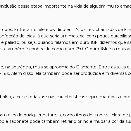
conclusão dessa etapa importante na vida de alguém muito amad
odos. Entretanto, ele é dividido em 24 partes, chamadas de kilat
confecção de joias, já que seria um material com pouca durabilida
l e paládio, ou seja, quando falamos em ouro 18k, dizemos que s
isso também é conhecido como ouro 750. O ouro 18k é o mais ace
e, na aparência, mais se aproxima do Diamante. Entre as suas qu
o 18k. Além disso, ela também pode ser produzida em diversas c
 brilho, a cor e todas as suas características sejam mantidas é pr
m eles de qualquer natureza, como itens de limpeza, cloro de p
 e sabonete pode também retirar o brilho e mudar a cor da sua 