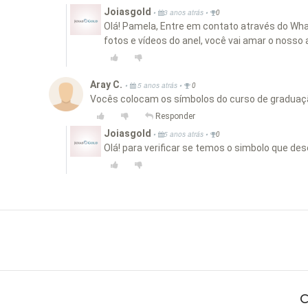
Joiasgold
•
•
3 anos atrás
0
Olá! Pamela, Entre em contato através do Wha
fotos e vídeos do anel, você vai amar o noss
Aray C.
•
•
5 anos atrás
0
Vocês colocam os símbolos do curso de graduaç
Responder
Joiasgold
•
•
5 anos atrás
0
Olá! para verificar se temos o simbolo que de