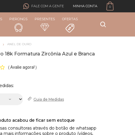
MINHA CONTA
FALE COM A GENTE
0
S
PIERCINGS
PRESENTES
OFERTAS
ANEL DE OURO
o 18k Formatura Zircônia Azul e Branca
Avalie agora!
(
)
edidas:
Guia de
Medidas