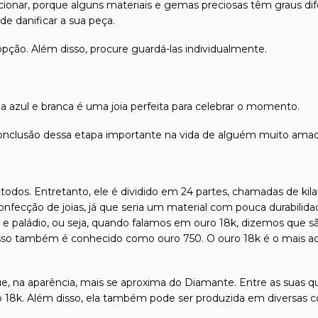
friccionar, porque alguns materiais e gemas preciosas têm graus
e danificar a sua peça.
 opção. Além disso, procure guardá-las individualmente.
 azul e branca é uma joia perfeita para celebrar o momento.
conclusão dessa etapa importante na vida de alguém muito amad
odos. Entretanto, ele é dividido em 24 partes, chamadas de kilat
confecção de joias, já que seria um material com pouca durabilida
l e paládio, ou seja, quando falamos em ouro 18k, dizemos que s
isso também é conhecido como ouro 750. O ouro 18k é o mais ace
e, na aparência, mais se aproxima do Diamante. Entre as suas qu
o 18k. Além disso, ela também pode ser produzida em diversas c