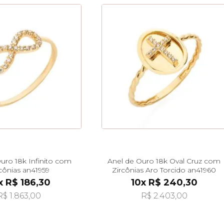
uro 18k Infinito com
Anel de Ouro 18k Oval Cruz com
cônias an41959
Zircônias Aro Torcido an41960
x R$ 186,30
10x R$ 240,30
R$ 1.863,00
R$ 2.403,00