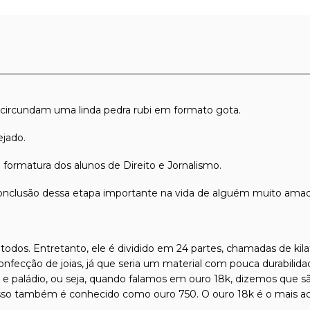
 circundam uma linda pedra rubi em formato gota.
ejado.
 formatura dos alunos de Direito e Jornalismo.
conclusão dessa etapa importante na vida de alguém muito amad
todos. Entretanto, ele é dividido em 24 partes, chamadas de kilat
confecção de joias, já que seria um material com pouca durabilida
l e paládio, ou seja, quando falamos em ouro 18k, dizemos que s
isso também é conhecido como ouro 750. O ouro 18k é o mais ace