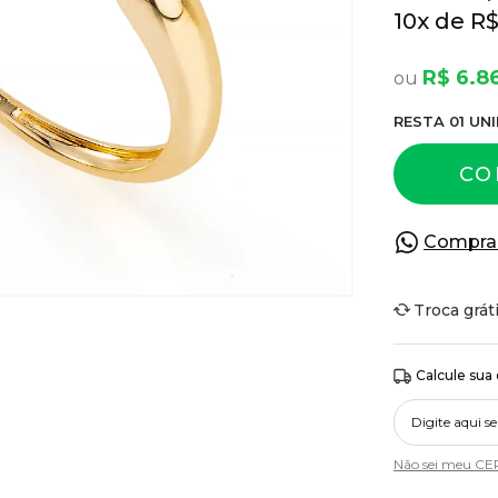
10
x
R$
R$ 6.8
RESTA
01
UNI
CO
Compra
Troca grát
Calcule sua
Não sei meu CE