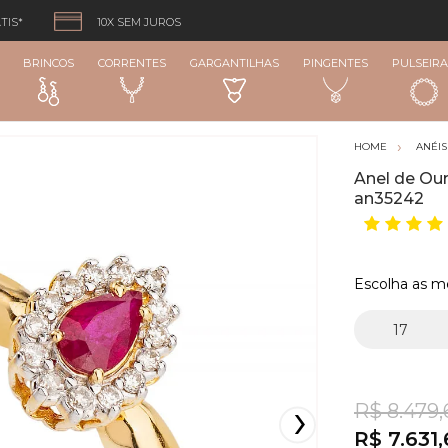
TIS*
10X SEM JUROS
BRINCOS
CORRENTES
GARGANTILHAS
PINGENTES
PULSEIRA
ANÉIS
Anel de Ou
an35242
Escolha as m
R$ 8.479,
R$ 7.631