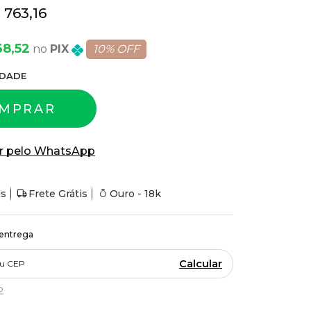
 763,16
68,52
PIX
10% OFF
DADE
MPRAR
r pelo WhatsApp
is
Frete Grátis
Ouro - 18k
 entrega
Calcular
P