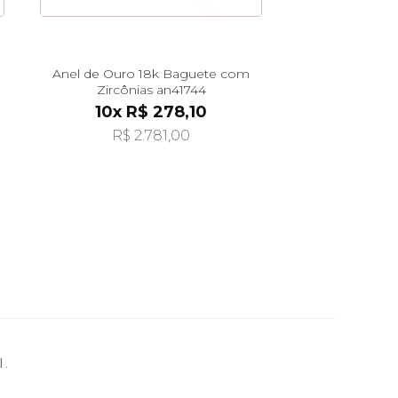
Anel de Ouro 18k Baguete com
Zircônias an41744
10x R$ 278,10
R$ 2.781,00
 .