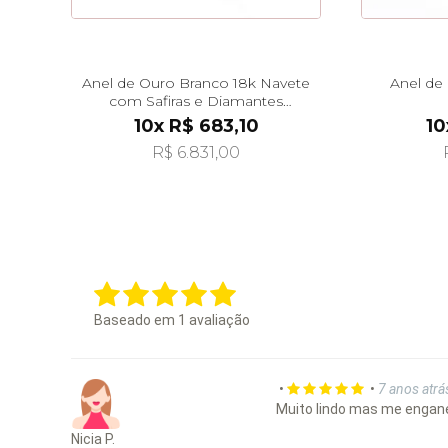
Anel de Ouro Branco 18k Navete
Anel de
com Safiras e Diamantes
an30847
10x R$ 683,10
10
R$ 6.831,00
Baseado em
1
avaliação
•
•
7 anos atrá
Muito lindo mas me engane
Nicia P.