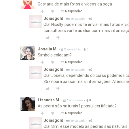
Gostaria de mais fotos e vídeos da peça
Responder
Joiasgold
•
•
4 anos atrás
0
Olá! Nicolly, podemos te enviar mais fotos e 
consultoras vai te auxiliar com mais informa
Joselia M.
•
•
5 anos atrás
0
Símbolo colocam?
Responder
Joiasgold
•
•
5 anos atrás
0
Olá! Joselia, dependendo do curso podemos co
3579 para passar mais informações. Atendim
Lizandra M.
•
•
5 anos atrás
0
As pedra são naturais? possui certificado?
Responder
Joiasgold
•
•
5 anos atrás
0
Olá! Sim, esse modelo as pedras são naturais