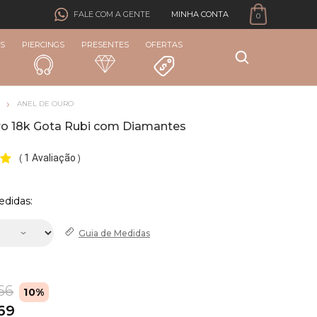
MINHA CONTA
FALE COM A GENTE
0
S
PIERCINGS
PRESENTES
OFERTAS
ANEL DE OURO
ro 18k Gota Rubi com Diamantes
1 Avaliação
(
)
edidas:
Guia de
Medidas
66
10%
,69