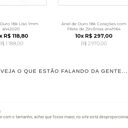
 Ouro 18k Liso 1mm
Anel de Ouro 18k Corações com
an42020
Filete de Zircônias an41964
x R$ 118,80
10x R$ 297,00
R$ 1.188,00
R$ 2.970,00
VEJA O QUE ESTÃO FALANDO DA GENTE...
s
i com o tamanho, achei que fosse maior, no site está desproporcional