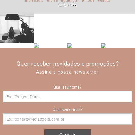
@Joiasgold
Quer receber novidades e promoções?
Assine a nossa newsletter
Qual seu nome?
Qual seu e-mail?
Quero