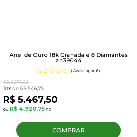
Pulseiras
Piercing
Anel de Ouro 18k Granada e 8 Diamantes
Pedras Preciosas
an39044
Avalie agora!
(
)
Presente
R$ 6.075,00
10
x
R$ 546,75
OFERTAS
R$ 5.467,50
R$ 4.920,75
COMPRAR