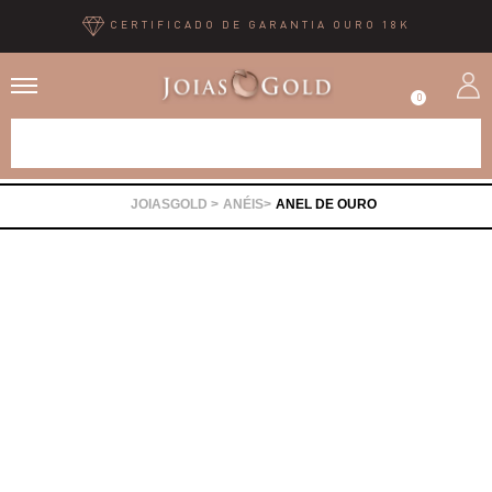
CERTIFICADO DE GARANTIA OURO 18K
0
Alianças
ANÉIS
ANEL DE OURO
Anéis
Brincos
Correntes
Gargantilhas
Pingentes