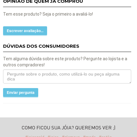
OPINIÃO DE QUEM JÁ COMPROU
Tem esse produto? Seja o primeiro a avaliá-lo!
Escrever avaliação...
DÚVIDAS DOS CONSUMIDORES
Tem alguma dúvida sobre este produto? Pergunte ao lojista e a
outros compradores!
Enviar pergunta
COMO FICOU SUA JÓIA? QUEREMOS VER ;)
#joiasgold
#joias
#glamour
#moda
#estilo