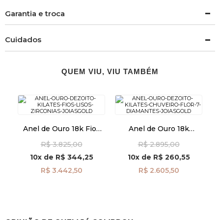
Garantia e troca
Cuidados
QUEM VIU, VIU TAMBÉM
Anel de Ouro 18k Fios
Anel de Ouro 18k
Lisos e com Zircônias
Chuveiro Flor com 7
R$ 3.825,00
R$ 2.895,00
an38127
Diamantes an41968
10x
de
R$ 344,25
10x
de
R$ 260,55
R$ 3.442,50
R$ 2.605,50