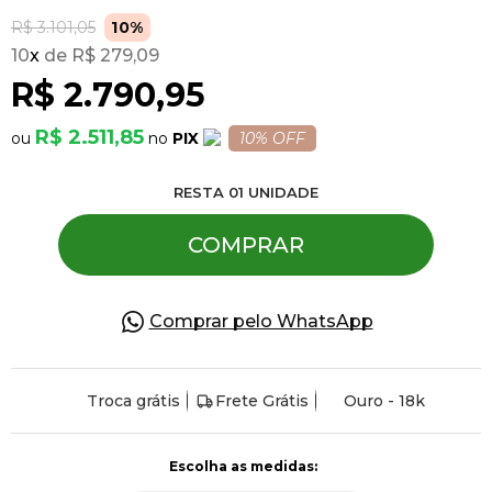
R$ 3.101,05
10%
10
x
R$ 279,09
Pulseiras
R$ 2.790,95
Piercing
R$ 2.511,85
PIX
10% OFF
RESTA
01
UNIDADE
Pedras Preciosas
COMPRAR
Presente
Comprar pelo WhatsApp
OFERTAS
Troca grátis
Frete Grátis
Ouro - 18k