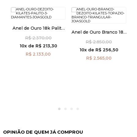
Anel de Ouro 18k Palito
An
Anel de Ouro Branco 18k
com 3 Diamantes
c
o
Topázio Branco
R$ 2.370,00
an41952
R$ 2.850,00
09
Triangular an42018
10x
de
R$ 213,30
10x
de
R$ 256,50
R$ 2.133,00
R$ 2.565,00
OPINIÃO DE QUEM JÁ COMPROU