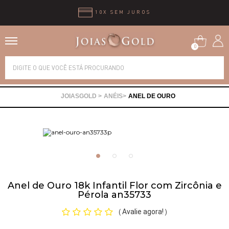
10X SEM JUROS
0
Alianças
ANÉIS
ANEL DE OURO
Anéis
Brincos
Correntes
Anel de Ouro 18k Infantil Flor com Zircônia e
Pérola an35733
Gargantilhas
Avalie agora!
(
)
Pingentes