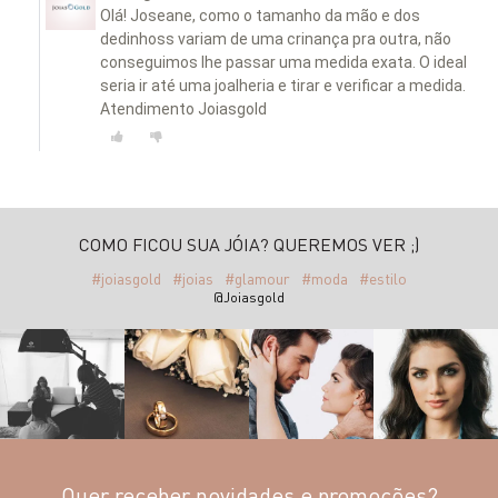
Olá! Joseane, como o tamanho da mão e dos
dedinhoss variam de uma crinança pra outra, não
conseguimos lhe passar uma medida exata. O ideal
seria ir até uma joalheria e tirar e verificar a medida.
Atendimento Joiasgold
COMO FICOU SUA JÓIA? QUEREMOS VER ;)
#joiasgold
#joias
#glamour
#moda
#estilo
@Joiasgold
Quer receber novidades e promoções?