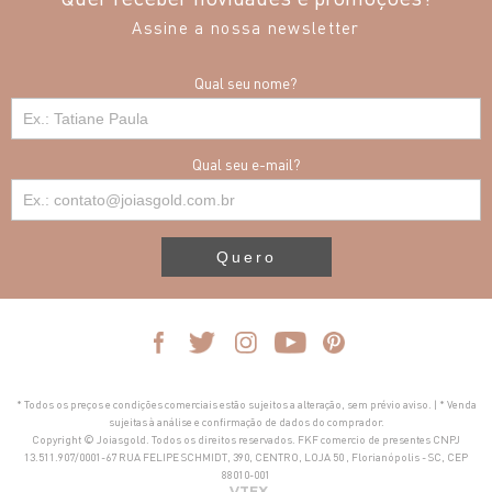
Assine a nossa newsletter
Qual seu nome?
Qual seu e-mail?
Quero
* Todos os preços e condições comerciais estão sujeitos a alteração, sem prévio aviso. | * Venda
sujeitas à análise e confirmação de dados do comprador.
Copyright © Joiasgold. Todos os direitos reservados. FKF comercio de presentes CNPJ
13.511.907/0001-67 RUA FELIPE SCHMIDT, 390, CENTRO, LOJA 50 , Florianópolis - SC, CEP
88010-001
VTEX