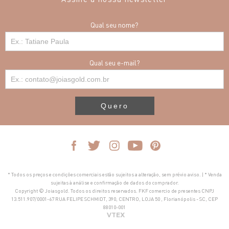
Qual seu nome?
Qual seu e-mail?
Quero
* Todos os preços e condições comerciais estão sujeitos a alteração, sem prévio aviso. | * Venda
sujeitas à análise e confirmação de dados do comprador.
Copyright © Joiasgold. Todos os direitos reservados. FKF comercio de presentes CNPJ
13.511.907/0001-67 RUA FELIPE SCHMIDT, 390, CENTRO, LOJA 50 , Florianópolis - SC, CEP
88010-001
VTEX