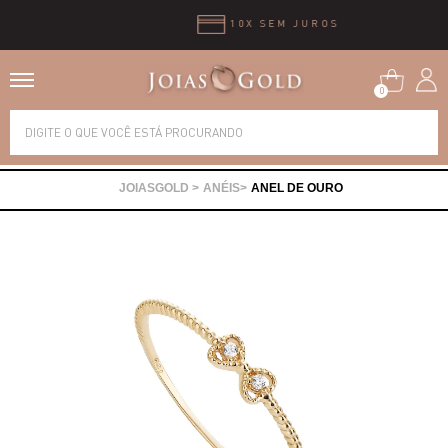
10X SEM JUROS
0
Alianças
ANÉIS
ANEL DE OURO
Anéis
Brincos
Correntes
Gargantilhas
Pingentes