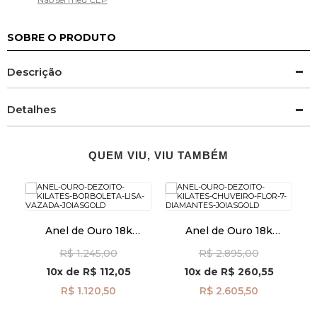
SOBRE O PRODUTO
Descrição
Detalhes
QUEM VIU, VIU TAMBÉM
Anel de Ouro 18k
Anel de Ouro 18k
18k
Borboleta Lisa Vazada
Chuveiro Flor com 7
R$ 1.245,00
R$ 2.895,00
an41877
Diamantes an41968
10x
de
R$ 112,05
10x
de
R$ 260,55
R$ 1.120,50
R$ 2.605,50