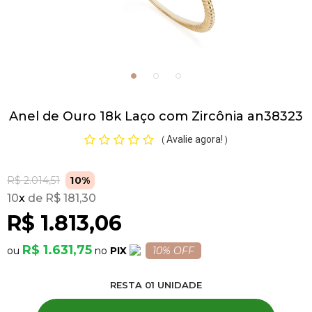
Pulseiras
Piercing
Anel de Ouro 18k Laço com Zircônia an38323
Pedras Preciosas
Avalie agora!
(
)
Presente
R$ 2.014,51
10%
10
x
R$ 181,30
OFERTAS
R$ 1.813,06
R$ 1.631,75
PIX
10% OFF
RESTA
01
UNIDADE