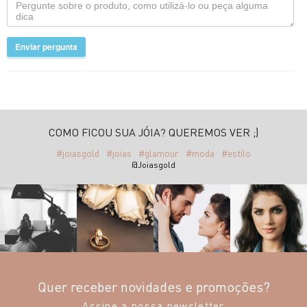
Enviar pergunta
COMO FICOU SUA JÓIA? QUEREMOS VER ;)
#joiasgold
#joias
#glamour
#moda
#estilo
@Joiasgold
Quer receber novidades e promoções?
Assine a nossa newsletter