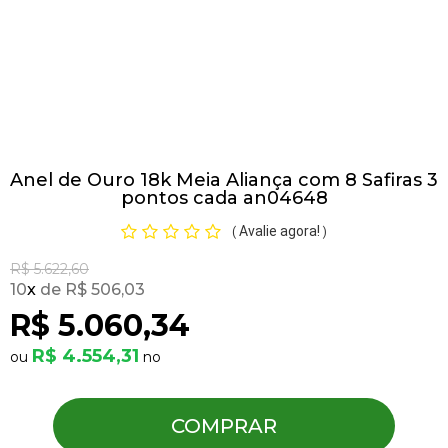
Pulseiras
Piercing
Anel de Ouro 18k Meia Aliança com 8 Safiras 3
Pedras Preciosas
pontos cada an04648
Avalie agora!
(
)
Presente
R$ 5.622,60
10
x
R$ 506,03
OFERTAS
R$ 5.060,34
R$ 4.554,31
COMPRAR