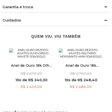
Garantia e troca
Cuidados
QUEM VIU, VIU TAMBÉM
Anel de Ouro 18k Olho
Anel de Ouro 18k
Grego Navete an41971
Solitário Moissanite de
R$ 2.670,00
R$ 2.760,00
4mm an42010
10x
de
R$ 240,30
10x
de
R$ 248,40
R$ 2.403,00
R$ 2.484,00