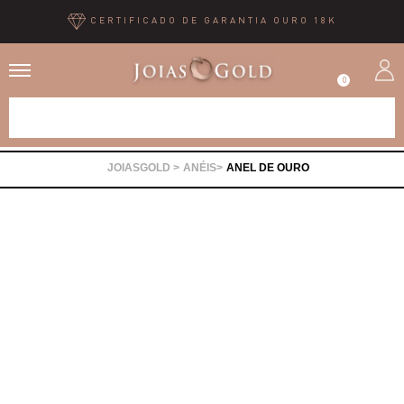
CERTIFICADO DE GARANTIA OURO 18K
0
Alianças
ANÉIS
ANEL DE OURO
Anéis
Brincos
Correntes
Gargantilhas
Pingentes