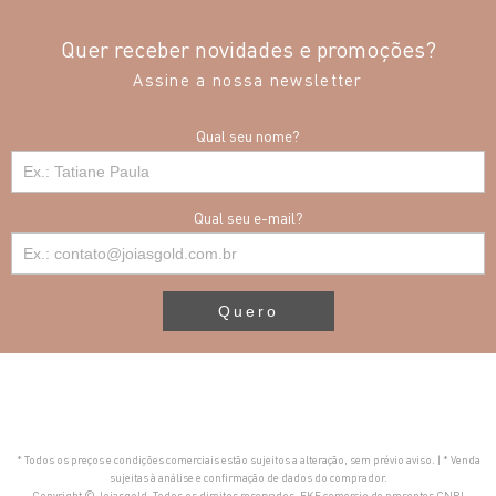
Quer receber novidades e promoções?
Assine a nossa newsletter
Qual seu nome?
Qual seu e-mail?
Quero
* Todos os preços e condições comerciais estão sujeitos a alteração, sem prévio aviso. | * Venda
sujeitas à análise e confirmação de dados do comprador.
Copyright © Joiasgold. Todos os direitos reservados. FKF comercio de presentes CNPJ