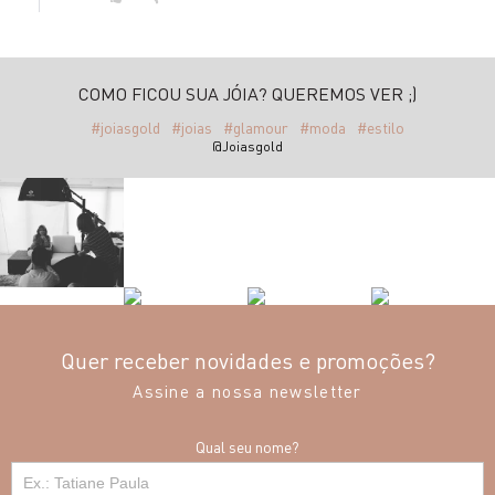
COMO FICOU SUA JÓIA? QUEREMOS VER ;)
#joiasgold
#joias
#glamour
#moda
#estilo
@Joiasgold
Quer receber novidades e promoções?
Assine a nossa newsletter
Qual seu nome?