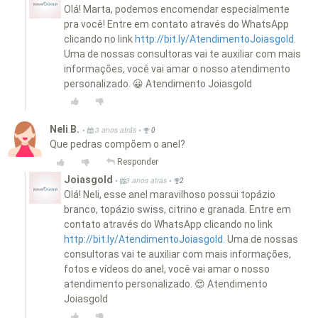
Olá! Marta, podemos encomendar especialmente
pra você! Entre em contato através do WhatsApp
clicando no link
http://bit.ly/AtendimentoJoiasgold.
Uma de nossas consultoras vai te auxiliar com mais
informações, você vai amar o nosso atendimento
personalizado. 😀 Atendimento Joiasgold
Neli B.
•
•
3 anos atrás
0
Que pedras compõem o anel?
Responder
Joiasgold
•
•
3 anos atrás
2
Olá! Neli, esse anel maravilhoso possui topázio
branco, topázio swiss, citrino e granada. Entre em
contato através do WhatsApp clicando no link
http://bit.ly/AtendimentoJoiasgold.
Uma de nossas
consultoras vai te auxiliar com mais informações,
fotos e vídeos do anel, você vai amar o nosso
atendimento personalizado. 😍 Atendimento
Joiasgold