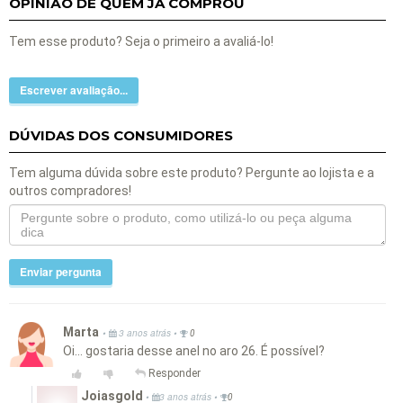
OPINIÃO DE QUEM JÁ COMPROU
Tem esse produto? Seja o primeiro a avaliá-lo!
Escrever avaliação...
DÚVIDAS DOS CONSUMIDORES
Tem alguma dúvida sobre este produto? Pergunte ao lojista e a
outros compradores!
Enviar pergunta
Marta
•
•
3 anos atrás
0
Oi... gostaria desse anel no aro 26. É possível?
Responder
Joiasgold
•
•
3 anos atrás
0