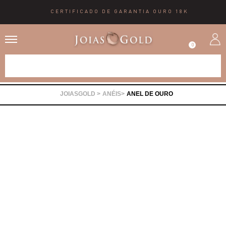
CERTIFICADO DE GARANTIA OURO 18K
0
Alianças
ANÉIS
ANEL DE OURO
Anéis
Brincos
Correntes
Gargantilhas
Pingentes