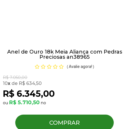
Pulseiras
Piercing
Anel de Ouro 18k Meia Aliança com Pedras
Pedras Preciosas
Preciosas an38965
Avalie agora!
(
)
Presente
R$ 7.050,00
10
x
R$ 634,50
OFERTAS
R$ 6.345,00
R$ 5.710,50
COMPRAR