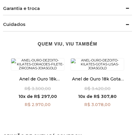
Garantia e troca
Cuidados
QUEM VIU, VIU TAMBÉM
Anel de Ouro 18k
Anel de Ouro 18k Gotas
Corações com Filete de
lisas an41871
R$ 3.300,00
R$ 3.420,00
Zircônias an41964
10x
de
R$ 297,00
10x
de
R$ 307,80
R$ 2.970,00
R$ 3.078,00