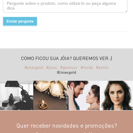
Enviar pergunta
COMO FICOU SUA JÓIA? QUEREMOS VER ;)
#joiasgold
#joias
#glamour
#moda
#estilo
@Joiasgold
Quer receber novidades e promoções?