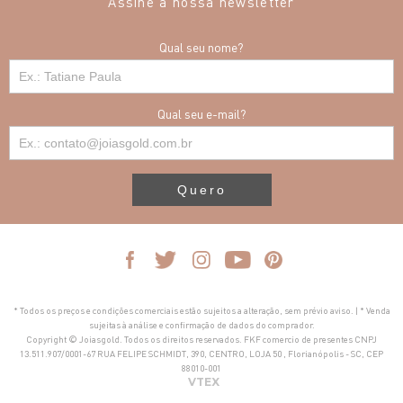
Assine a nossa newsletter
Qual seu nome?
Qual seu e-mail?
Quero
* Todos os preços e condições comerciais estão sujeitos a alteração, sem prévio aviso. | * Venda
sujeitas à análise e confirmação de dados do comprador.
Copyright © Joiasgold. Todos os direitos reservados. FKF comercio de presentes CNPJ
13.511.907/0001-67 RUA FELIPE SCHMIDT, 390, CENTRO, LOJA 50 , Florianópolis - SC, CEP
88010-001
VTEX