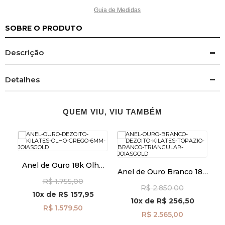
Guia de Medidas
SOBRE O PRODUTO
Descrição
Detalhes
QUEM VIU, VIU TAMBÉM
Anel de Ouro 18k Olho
Anel de Ouro Branco 18k
An
Grego 6mm an41947
Topázio Branco
R$ 1.755,00
R$ 2.850,00
Triangular an42018
10x
de
R$ 157,95
10x
de
R$ 256,50
R$ 1.579,50
R$ 2.565,00