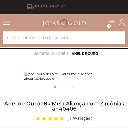
10X SEM JUROS
0
Alianças
ANÉIS
ANEL DE OURO
Anéis
Brincos
Correntes
Anel de Ouro 18k Meia Aliança com Zircônias
an40406
Gargantilhas
1 Avaliação
(
)
Pingentes