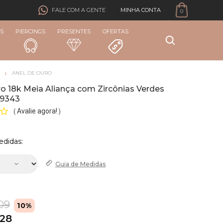
MINHA CONTA
FALE COM A GENTE
0
S
PIERCINGS
PRESENTES
OFERTAS
ANEL DE OURO
o 18k Meia Aliança com Zircônias Verdes
39343
Avalie agora!
(
)
edidas:
Guia de
Medidas
09
10%
,28