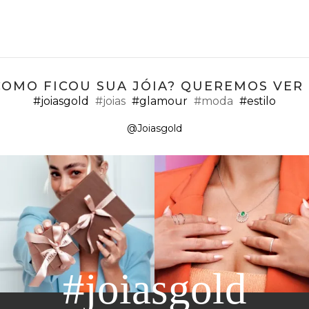
COMO FICOU SUA JÓIA? QUEREMOS VER ;
#joiasgold
#joias
#glamour
#moda
#estilo
@Joiasgold
#joiasgold