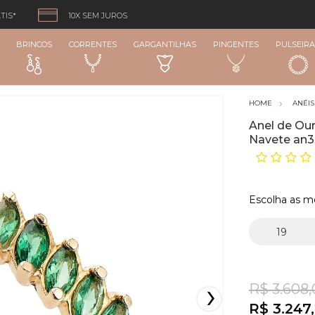
TIS*
10X SEM JUROS
BRINCOS
CORRENTES
GARGANTILHAS
PINGENTES
PULSEIRA
ANÉIS
Anel de Our
Navete an
Escolha as m
R$ 3.608,
R$ 3.247