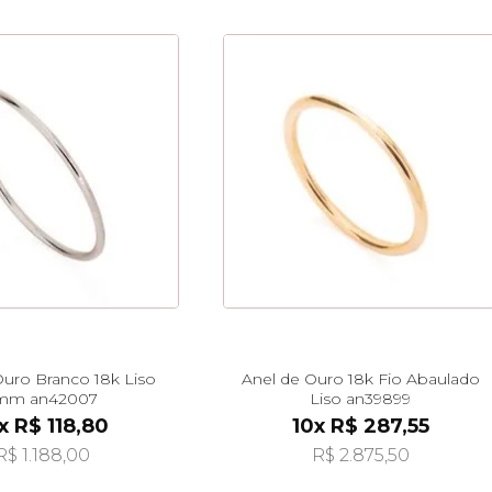
Ouro Branco 18k Liso
Anel de Ouro 18k Fio Abaulado
mm an42007
Liso an39899
x R$ 118,80
10x R$ 287,55
R$ 1.188,00
R$ 2.875,50