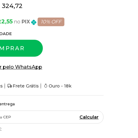
 324,72
22,55
PIX
10% OFF
DADE
MPRAR
r pelo WhatsApp
is
Frete Grátis
Ouro - 18k
 entrega
Calcular
P