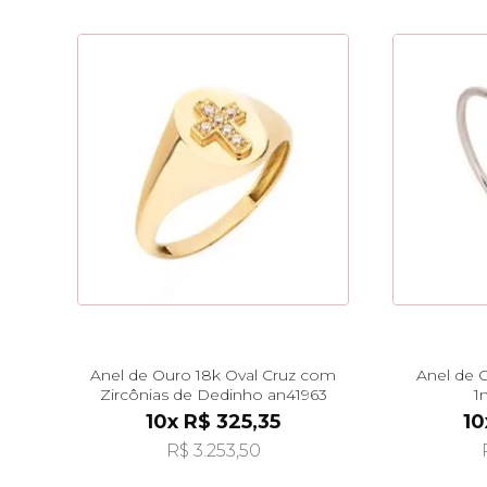
Anel de Ouro 18k Oval Cruz com
Anel de 
Zircônias de Dedinho an41963
1
10x R$ 325,35
10
R$ 3.253,50