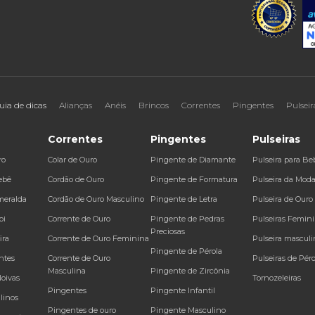
uia de dicas
Alianças
Anéis
Brincos
Correntes
Pingentes
Pulseir
Correntes
Pingentes
Pulseiras
ro
Colar de Ouro
Pingente de Diamante
Pulseira para Be
ebê
Cordão de Ouro
Pingente de Formatura
Pulseira da Mod
meralda
Cordão de Ouro Masculino
Pingente de Letra
Pulseira de Ouro
bi
Corrente de Ouro
Pingente de Pedras
Pulseiras Femin
Preciosas
ira
Corrente de Ouro Feminina
Pulseira masculi
Pingente de Pérola
ntes
Corrente de Ouro
Pulseiras de Péro
Masculina
Pingente de Zircônia
Noivas
Tornozeleiras
Pingentes
Pingente Infantil
linos
Pingentes de ouro
Pingente Masculino