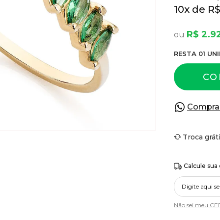
10
x
R$
R$ 2.9
RESTA
01
UNI
CO
Compra
Troca grát
Calcule sua
Não sei meu CE