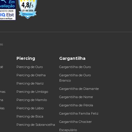
as
Piercing
Gargantilha
bê
Piercing de Ouro
Gargantilha de Ouro
a
Piercing de Orelha
Gargantilha de Ouro
Branco
Piercing de Nariz
Gargantilha de Diamante
inas
Piercing de Umbigo
Gargantilha de Nome
na
Piercing de Mamilo
Gargantilha de Pérola
las
Piercing de Lábio
Gargantilha Família Feliz
Piercing de Boca
Gargantilha Chocker
Piercing de Sobrancelha
Escapulário