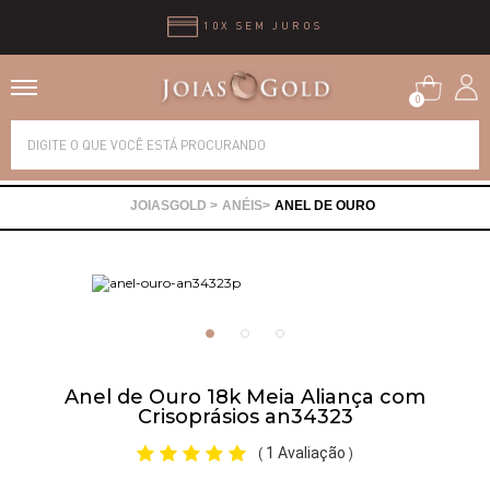
10X SEM JUROS
0
Alianças
ANÉIS
ANEL DE OURO
Anéis
Brincos
Correntes
Anel de Ouro 18k Meia Aliança com
Crisoprásios an34323
Gargantilhas
1 Avaliação
(
)
Pingentes