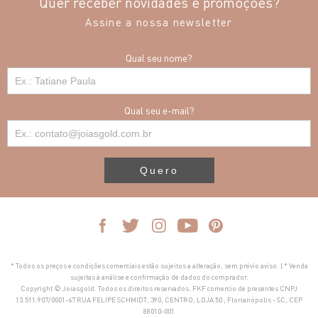
Quer receber novidades e promoções?
Assine a nossa newsletter
Qual seu nome?
Qual seu e-mail?
Quero
* Todos os preços e condições comerciais estão sujeitos a alteração, sem prévio aviso. | * Venda
sujeitas à análise e confirmação de dados do comprador.
Copyright © Joiasgold. Todos os direitos reservados. FKF comercio de presentes CNPJ
13.511.907/0001-67 RUA FELIPE SCHMIDT, 390, CENTRO, LOJA 50 , Florianópolis - SC, CEP
88010-001