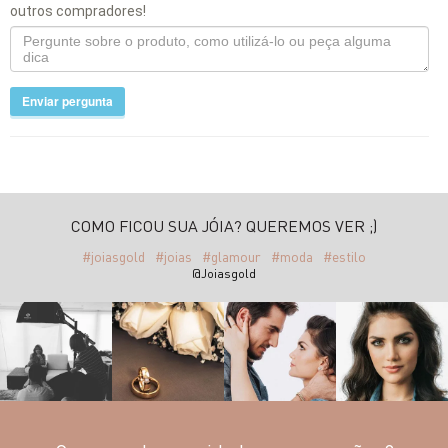
outros compradores!
Enviar pergunta
COMO FICOU SUA JÓIA? QUEREMOS VER ;)
#joiasgold
#joias
#glamour
#moda
#estilo
@Joiasgold