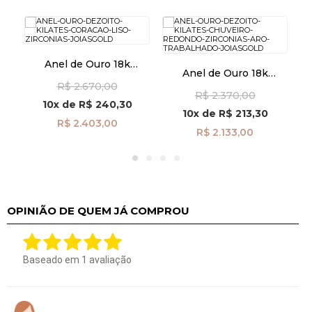
Anel de Ouro 18k
Anel de Ouro 18k
te
Coração Liso e com
Chuveiro Redondo com
R$ 2.670,00
Zircônias an41956
R$ 2.370,00
Zircônias Aro Trabalhado
D
10x
de
R$ 240,30
an41876
10x
de
R$ 213,30
R$ 2.403,00
R$ 2.133,00
OPINIÃO DE QUEM JÁ COMPROU
Baseado em
1
avaliação