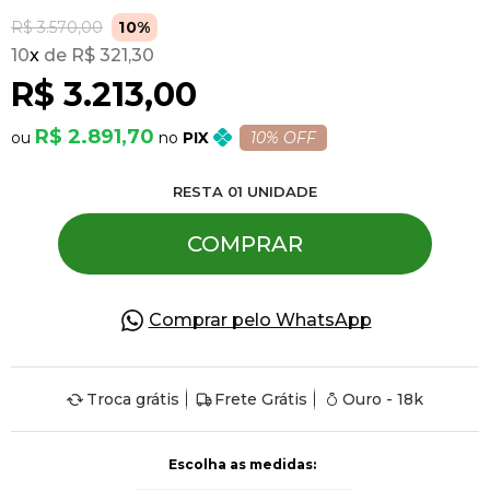
R$ 3.570,00
10%
10
x
R$ 321,30
Pulseiras
R$ 3.213,00
Piercing
R$ 2.891,70
PIX
10% OFF
RESTA
01
UNIDADE
Pedras Preciosas
COMPRAR
Presente
Comprar pelo WhatsApp
OFERTAS
Troca grátis
Frete Grátis
Ouro - 18k