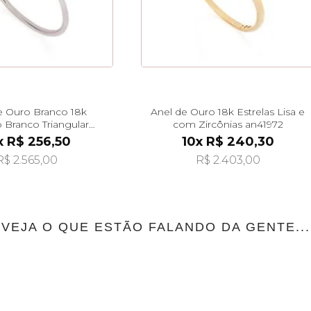
e Ouro Branco 18k
Anel de Ouro 18k Estrelas Lisa e
 Branco Triangular
com Zircônias an41972
an42018
x R$ 256,50
10x R$ 240,30
R$ 2.565,00
R$ 2.403,00
VEJA O QUE ESTÃO FALANDO DA GENTE...