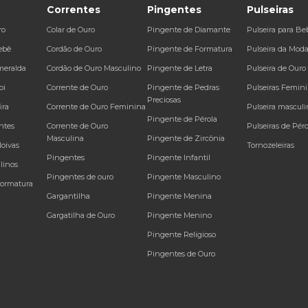
Correntes
Pingentes
Pulseiras
ro
Colar de Ouro
Pingente de Diamante
Pulseira para Be
ebê
Cordão de Ouro
Pingente de Formatura
Pulseira da Mod
meralda
Cordão de Ouro Masculino
Pingente de Letra
Pulseira de Ouro
bi
Corrente de Ouro
Pingente de Pedras
Pulseiras Femin
Preciosas
ira
Corrente de Ouro Feminina
Pulseira masculi
Pingente de Pérola
ntes
Corrente de Ouro
Pulseiras de Péro
Masculina
Pingente de Zircônia
Noivas
Tornozeleiras
Pingentes
Pingente Infantil
linos
Pingentes de ouro
Pingente Masculino
Formatura
Gargantilha
Pingente Menina
Gargatilha de Ouro
Pingente Menino
Pingente Religioso
Pingentes de Ouro