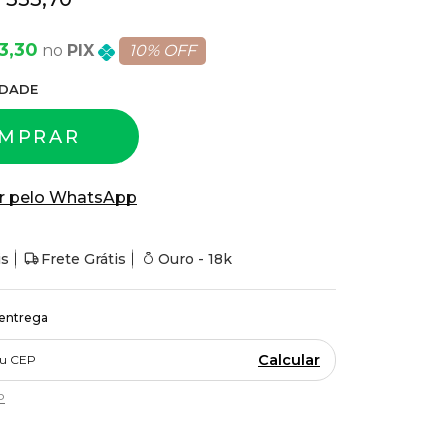
3,30
PIX
10% OFF
DADE
MPRAR
r pelo WhatsApp
is
Frete Grátis
Ouro - 18k
 entrega
Calcular
P