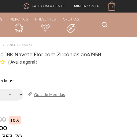
MINHA CONTA
FALE COM A GENTE
0
S
PIERCINGS
PRESENTES
OFERTAS
ANEL DE OURO
o 18k Navete Flor com Zircônias an41958
Avalie agora!
(
)
edidas:
Guia de
Medidas
00
10%
,00
 353,70