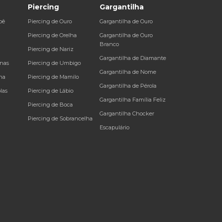
Piercing
Gargantilha
bê
Piercing de Ouro
Gargantilha de Ouro
a
Piercing de Orelha
Gargantilha de Ouro
Branco
Piercing de Nariz
Gargantilha de Diamante
inas
Piercing de Umbigo
Gargantilha de Nome
na
Piercing de Mamilo
Gargantilha de Pérola
las
Piercing de Lábio
Gargantilha Família Feliz
Piercing de Boca
Gargantilha Chocker
Piercing de Sobrancelha
Escapulário