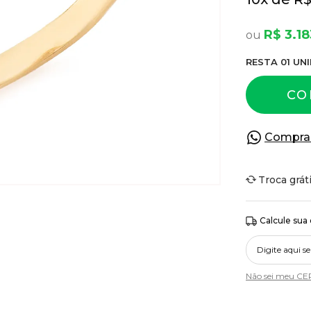
R$ 3.18
RESTA
01
UNI
CO
Compra
Troca grát
Calcule sua
Não sei meu CE