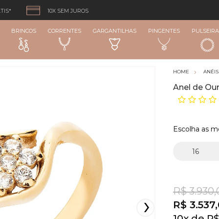
TIS*
10X SEM JUROS
BRINCOS
CORRENTES
GARGANTILHAS
PINGENTES
PULSEIRA
ANÉIS
Anel de Our
Escolha as m
R$ 3.930,
R$ 3.537
10
x
R$