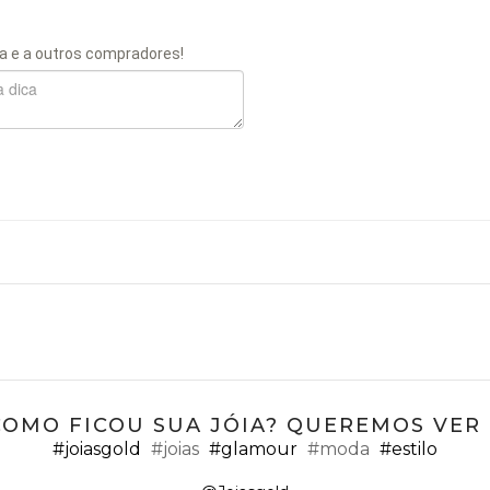
a e a outros compradores!
COMO FICOU SUA JÓIA? QUEREMOS VER ;
#joiasgold
#joias
#glamour
#moda
#estilo