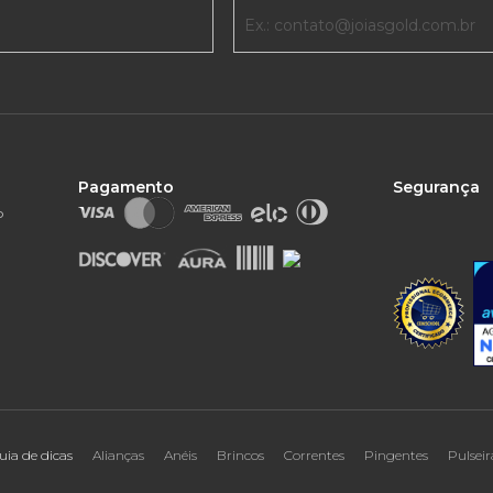
Pagamento
Segurança
o
uia de dicas
Alianças
Anéis
Brincos
Correntes
Pingentes
Pulseir