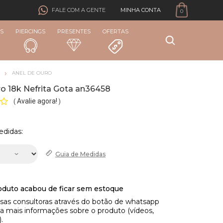
MINHA CONTA
FALE COM A GENTE
0
S
PIERCINGS
PRESENTES
OFERTAS
ANEL DE OURO
o 18k Nefrita Gota an36458
Avalie agora!
(
)
edidas:
Guia de
Medidas