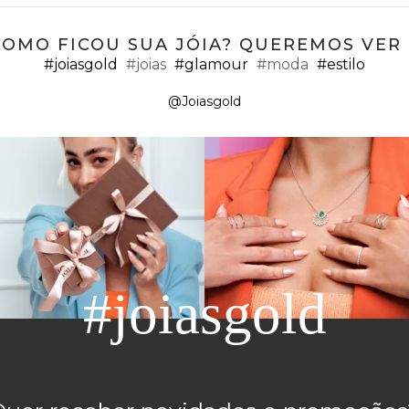
COMO FICOU SUA JÓIA? QUEREMOS VER ;
#joiasgold
#joias
#glamour
#moda
#estilo
@Joiasgold
#joiasgold