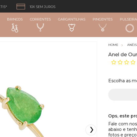
TIS*
10X SEM JUROS
BRINCOS
CORRENTES
GARGANTILHAS
PINGENTES
PULSEIRA
ANÉIS
Anel de Our
Escolha as m