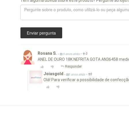
Tem alguma dúvida sobre este produto? Pergunte ao lojist
Enviar pergunta
Rosana S.
•
•
5 anos atrás
0
ANEL DE OURO 18K NEFRITA GOTA AN36458 medid
Responder
Joiasgold
•
•
5 anos atrás
0
Olá! Para verificar a possibilidade de confec