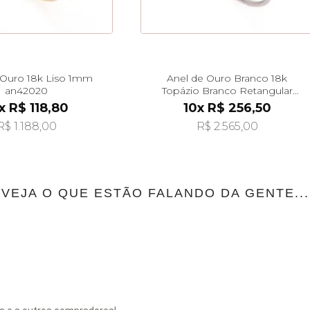
 Ouro 18k Liso 1mm
Anel de Ouro Branco 18k
an42020
Topázio Branco Retangular
an42017
x R$ 118,80
10x R$ 256,50
R$ 1.188,00
R$ 2.565,00
VEJA O QUE ESTÃO FALANDO DA GENTE...