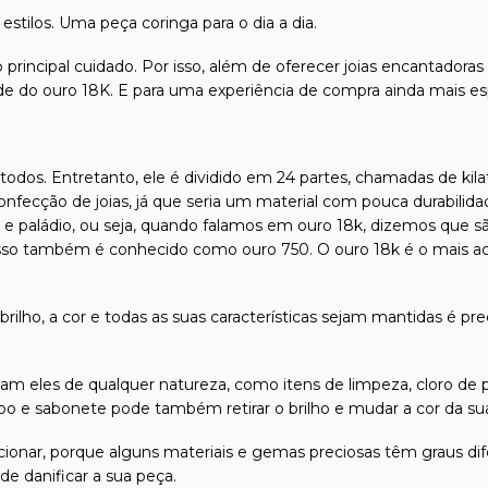
estilos. Uma peça coringa para o dia a dia.
 principal cuidado. Por isso, além de oferecer joias encantadora
dade do ouro 18K. E para uma experiência de compra ainda mais e
odos. Entretanto, ele é dividido em 24 partes, chamadas de kilat
confecção de joias, já que seria um material com pouca durabilida
l e paládio, ou seja, quando falamos em ouro 18k, dizemos que s
isso também é conhecido como ouro 750. O ouro 18k é o mais ace
 brilho, a cor e todas as suas características sejam mantidas é pr
m eles de qualquer natureza, como itens de limpeza, cloro de p
 e sabonete pode também retirar o brilho e mudar a cor da sua 
friccionar, porque alguns materiais e gemas preciosas têm graus
e danificar a sua peça.