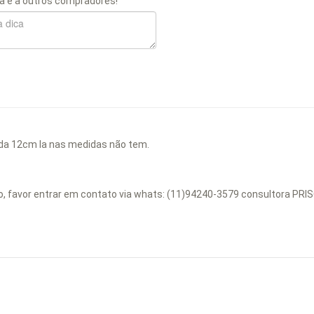
a e a outros compradores!
a 12cm la nas medidas não tem.
ção, favor entrar em contato via whats: (11)94240-3579 consultora PR