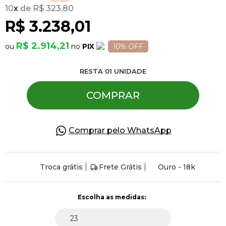
10
x
R$ 323,80
R$ 3.238,01
Pulseiras
R$ 2.914,21
PIX
10% OFF
Piercing
RESTA
01
UNIDADE
Pedras Preciosas
COMPRAR
Presente
Comprar pelo WhatsApp
OFERTAS
Troca grátis
Frete Grátis
Ouro - 18k