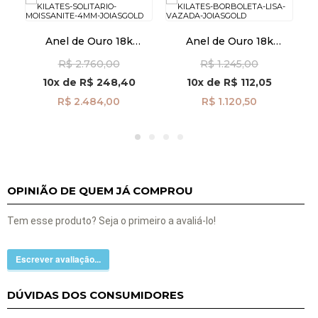
o
Anel de Ouro 18k
Anel de Ouro 18k
Solitário Moissanite de
Borboleta Lisa Vazada
R$ 2.760,00
R$ 1.245,00
4mm an42010
an41877
10x
de
R$ 248,40
10x
de
R$ 112,05
R$ 2.484,00
R$ 1.120,50
OPINIÃO DE QUEM JÁ COMPROU
Tem esse produto? Seja o primeiro a avaliá-lo!
Escrever avaliação...
DÚVIDAS DOS CONSUMIDORES