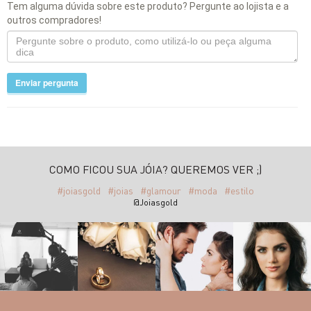
Tem alguma dúvida sobre este produto? Pergunte ao lojista e a
outros compradores!
Enviar pergunta
COMO FICOU SUA JÓIA? QUEREMOS VER ;)
#joiasgold
#joias
#glamour
#moda
#estilo
@Joiasgold