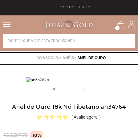
10X SEM JUROS
0
Alianças
ANÉIS
ANEL DE OURO
Anéis
Brincos
Correntes
Anel de Ouro 18k Nó Tibetano an34764
Avalie agora!
(
)
Gargantilhas
R$ 3.597,79
10%
Pingentes