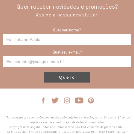
Quer receber novidades e promoções?
Assine a nossa newsletter
Qual seu nome?
Qual seu e-mail?
Quero
* Todos os preços e condições comerciais estão sujeitos a alteração, sem prévio aviso. | * Venda
sujeitas à análise e confirmação de dados do comprador.
Copyright © Joiasgold. Todos os direitos reservados. FKF comercio de presentes CNPJ
13.511.907/0001-67 RUA FELIPE SCHMIDT, 390, CENTRO, LOJA 50 , Florianópolis - SC, CEP