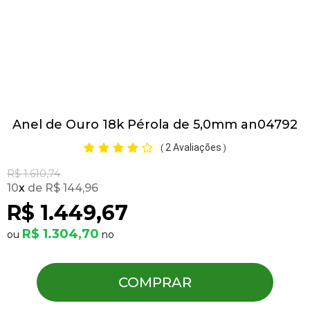
Pulseiras
Piercing
Anel de Ouro 18k Pérola de 5,0mm an04792
Pedras Preciosas
2 Avaliações
(
)
Presente
R$ 1.610,74
10
x
R$ 144,96
R$ 1.449,67
OFERTAS
R$ 1.304,70
COMPRAR