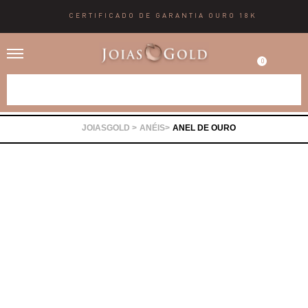
CERTIFICADO DE GARANTIA OURO 18K
0
Alianças
ANÉIS
ANEL DE OURO
Anéis
Brincos
Correntes
Gargantilhas
Pingentes