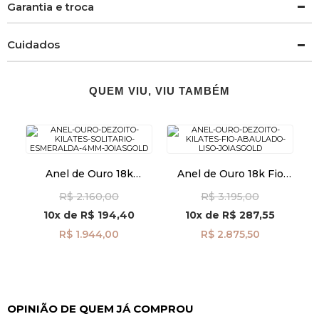
Garantia e troca
Cuidados
QUEM VIU, VIU TAMBÉM
Anel de Ouro 18k
Anel de Ouro 18k Fio
Solitário Esmeralda de
Abaulado Liso an39899
R$ 2.160,00
R$ 3.195,00
4mm an42012
10x
de
R$ 194,40
10x
de
R$ 287,55
R$ 1.944,00
R$ 2.875,50
OPINIÃO DE QUEM JÁ COMPROU