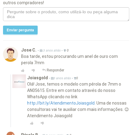
outros compradores!
Enviar pergunta
Jose C.
•
•
3 anos atrás
0
Boa tarde, estou procurando um anel de ouro com
perola 7mm
Responder
Joiasgold
•
•
3 anos atrás
0
Olá! Jose, temos o modelo com pérola de 7mm o
AN05615. Entre em contato através do nosso
WhatsApp clicando no link
http://bit.ly/AtendimentoJoiasgold.
Uma de nossas
consultoras vai te auxiliar com mais informações. 😉
Atendimento Joiasgold