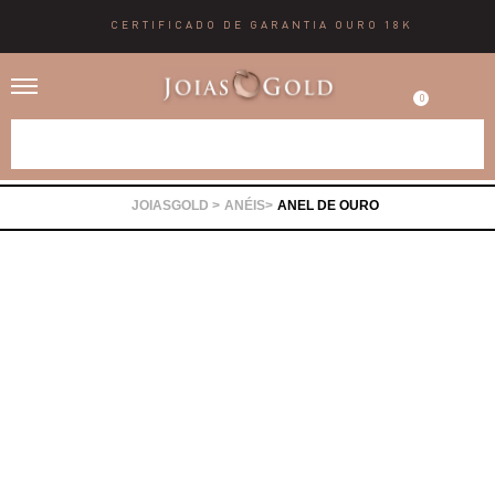
CERTIFICADO DE GARANTIA OURO 18K
0
Alianças
ANÉIS
ANEL DE OURO
Anéis
Brincos
Correntes
Gargantilhas
Pingentes