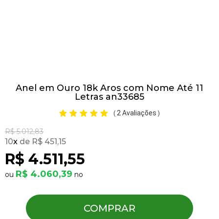
Pulseiras
Piercing
Anel em Ouro 18k Aros com Nome Até 11
Pedras Preciosas
Letras an33685
2 Avaliações
(
)
Presente
R$ 5.012,83
10
x
R$ 451,15
OFERTAS
R$ 4.511,55
R$ 4.060,39
COMPRAR