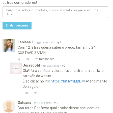
outros compradores!
Enviar pergunta
Fabiana T.
•
•
4 anos atrás
0
Com 12 letras queria saber o preço, tamanho 24
GUSTAVO SARAH
Responder
Joiasgold
•
•
4 anos atrás
0
Olá! Para verificar valores favor entrar em contato
através do whats.
É só clicar no lnk:
https://bit.ly/3EIBDjw
Atendimento
Joiasgold
Galeana
•
•
4 anos atrás
0
Boa tarde Por favor qual o valor desse anel com os