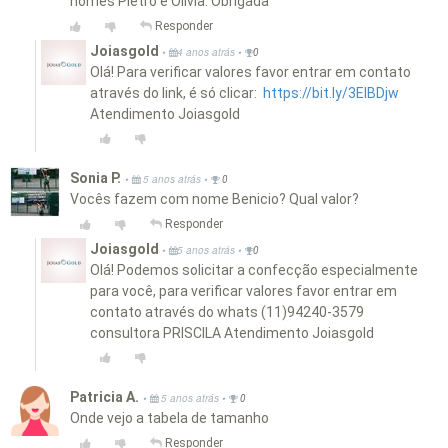
nomes Pietro e Olivia. Obrigada
Responder
Joiasgold
•
•
4 anos atrás
0
Olá! Para verificar valores favor entrar em contato
através do link, é só clicar:
https://bit.ly/3EIBDjw
Atendimento Joiasgold
Sonia P.
•
•
5 anos atrás
0
Vocês fazem com nome Benicio? Qual valor?
Responder
Joiasgold
•
•
5 anos atrás
0
Olá! Podemos solicitar a confecção especialmente
para você, para verificar valores favor entrar em
contato através do whats (11)94240-3579
consultora PRISCILA Atendimento Joiasgold
Patricia A.
•
•
5 anos atrás
0
Onde vejo a tabela de tamanho
Responder