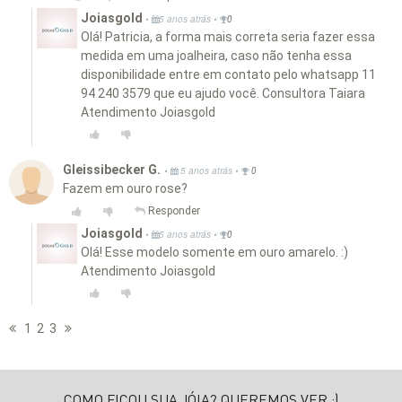
Joiasgold
•
•
5 anos atrás
0
Olá! Patricia, a forma mais correta seria fazer essa
medida em uma joalheira, caso não tenha essa
disponibilidade entre em contato pelo whatsapp 11
94 240 3579 que eu ajudo você. Consultora Taiara
Atendimento Joiasgold
Gleissibecker G.
•
•
5 anos atrás
0
Fazem em ouro rose?
Responder
Joiasgold
•
•
5 anos atrás
0
Olá! Esse modelo somente em ouro amarelo. :)
Atendimento Joiasgold
1
2
3
COMO FICOU SUA JÓIA? QUEREMOS VER ;)