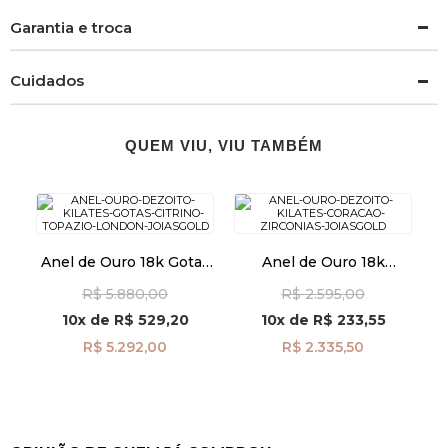
Garantia e troca
Cuidados
QUEM VIU, VIU TAMBÉM
Anel de Ouro 18k Gotas
Anel de Ouro 18k
Citrino e Topázio
Coração com Zircônias
R$ 5.880,00
R$ 2.595,00
London com Diamantes
an41957
an39616
10x
de
R$ 529,20
10x
de
R$ 233,55
R$ 5.292,00
R$ 2.335,50