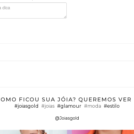
COMO FICOU SUA JÓIA? QUEREMOS VER ;
#joiasgold
#joias
#glamour
#moda
#estilo
@Joiasgold