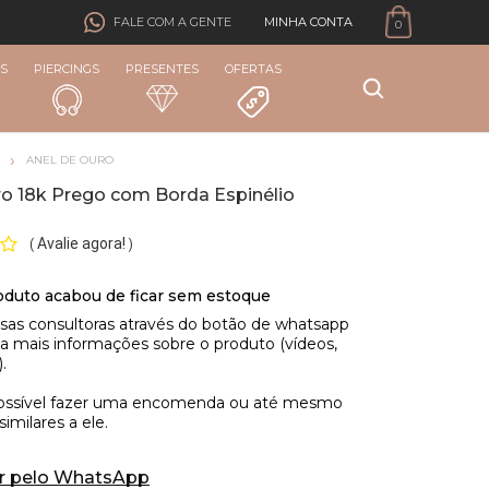
MINHA CONTA
FALE COM A GENTE
0
S
PIERCINGS
PRESENTES
OFERTAS
ANEL DE OURO
ro 18k Prego com Borda Espinélio
Avalie agora!
(
)
r pelo WhatsApp