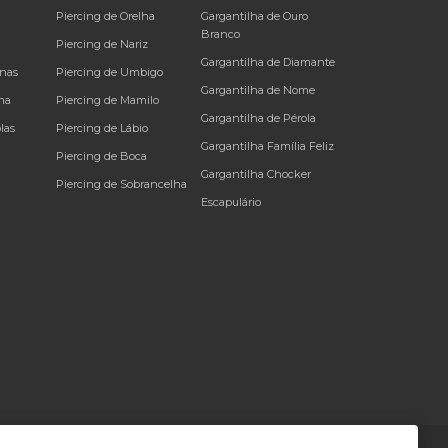
a
Piercing de Orelha
Gargantilha de Ouro
Branco
Piercing de Nariz
Gargantilha de Diamante
inas
Piercing de Umbigo
Gargantilha de Nome
na
Piercing de Mamilo
Gargantilha de Pérola
las
Piercing de Lábio
Gargantilha Família Feliz
Piercing de Boca
Gargantilha Chocker
Piercing de Sobrancelha
Escapulário