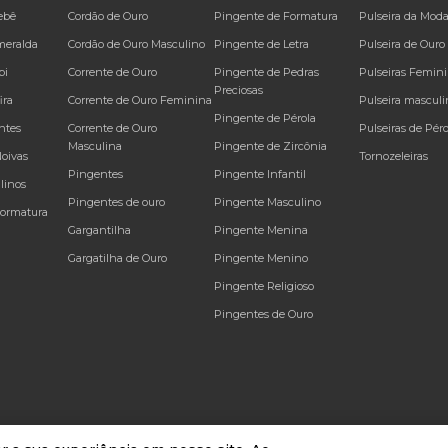
ebê
Cordão de Ouro
Pingente de Formatura
Pulseira da Mod
meralda
Cordão de Ouro Masculino
Pingente de Letra
Pulseira de Ouro
bi
Corrente de Ouro
Pingente de Pedras
Pulseiras Femin
Preciosas
ira
Corrente de Ouro Feminina
Pulseira masculi
Pingente de Pérola
ntes
Corrente de Ouro
Pulseiras de Péro
Masculina
Pingente de Zircônia
Noivas
Tornozeleiras
Pingentes
Pingente Infantil
linos
Pingentes de ouro
Pingente Masculino
Formatura
Gargantilha
Pingente Menina
Gargatilha de Ouro
Pingente Menino
Pingente Religioso
Pingentes de Ouro