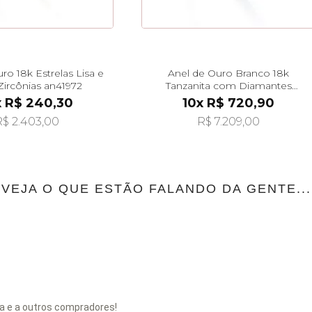
ro 18k Estrelas Lisa e
Anel de Ouro Branco 18k
ircônias an41972
Tanzanita com Diamantes
an41482
x R$ 240,30
10x R$ 720,90
$ 2.403,00
R$ 7.209,00
VEJA O QUE ESTÃO FALANDO DA GENTE...
a e a outros compradores!