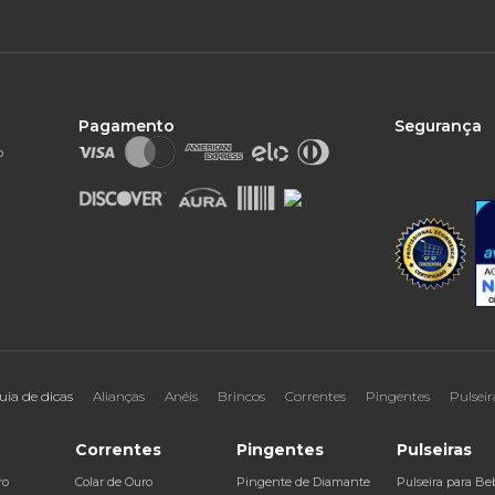
Pagamento
Segurança
o
uia de dicas
Alianças
Anéis
Brincos
Correntes
Pingentes
Pulseir
Correntes
Pingentes
Pulseiras
ro
Colar de Ouro
Pingente de Diamante
Pulseira para Be