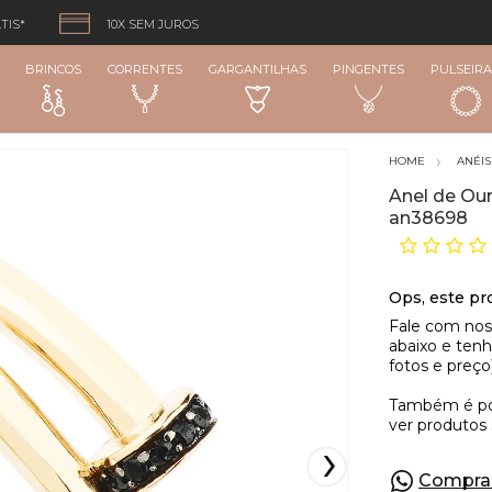
TIS*
10X SEM JUROS
BRINCOS
CORRENTES
GARGANTILHAS
PINGENTES
PULSEIRA
ANÉIS
Anel de Ou
an38698
Compra