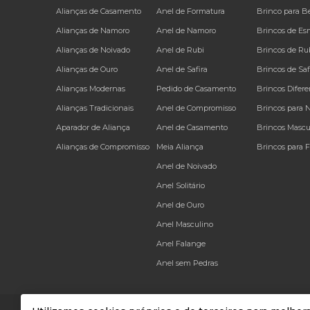
Alianças de Casamento
Anel de Formatura
Brinco para B
Alianças de Namoro
Anel de Namoro
Brincos de Es
Alianças de Noivado
Anel de Rubi
Brincos de Ru
Alianças de Ouro
Anel de Safira
Brincos de Saf
Alianças Modernas
Pedido de Casamento
Brincos Difere
Alianças Tradicionais
Anel de Compromisso
Brincos para 
Aparador de Aliança
Anel de Casamento
Brincos Mascu
Alianças de Compromisso
Meia Aliança
Brincos para 
Anel de Noivado
Anel Solitário
Anel de Ouro
Anel Masculino
Anel Falange
Anel sem Pedras