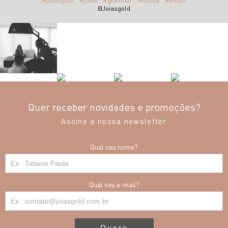
@Joiasgold
Quer receber novidades e promoções?
Assine a nossa newsletter
Qual seu nome?
Qual seu e-mail?
Quero