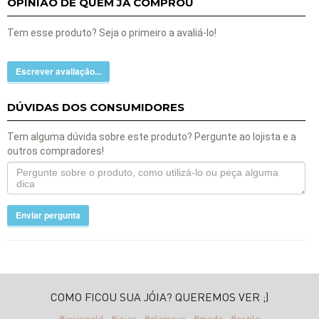
OPINIÃO DE QUEM JÁ COMPROU
Tem esse produto? Seja o primeiro a avaliá-lo!
Escrever avaliação...
DÚVIDAS DOS CONSUMIDORES
Tem alguma dúvida sobre este produto? Pergunte ao lojista e a
outros compradores!
Enviar pergunta
COMO FICOU SUA JÓIA? QUEREMOS VER ;)
#joiasgold
#joias
#glamour
#moda
#estilo