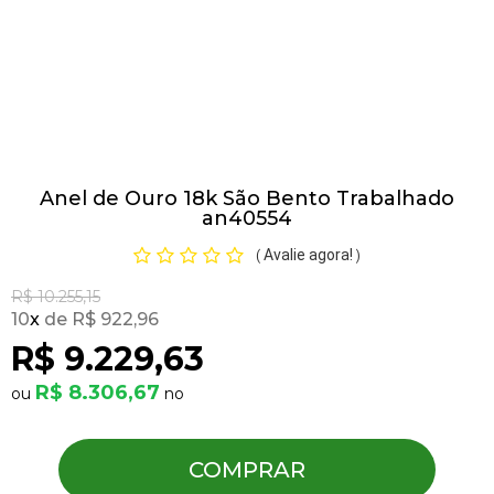
Pulseiras
Piercing
Anel de Ouro 18k São Bento Trabalhado
Pedras Preciosas
an40554
Avalie agora!
(
)
Presente
R$ 10.255,15
10
x
R$ 922,96
OFERTAS
R$ 9.229,63
R$ 8.306,67
COMPRAR