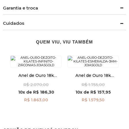
Garantia e troca
Cuidados
QUEM VIU, VIU TAMBÉM
Anel de Ouro 18k
Anel de Ouro 18k
Infinito com Zircônias
Esmeralda 3mm
R$ 2.070,00
R$ 1.755,00
an41959
an42014
10x
de
R$ 186,30
10x
de
R$ 157,95
R$ 1.863,00
R$ 1.579,50