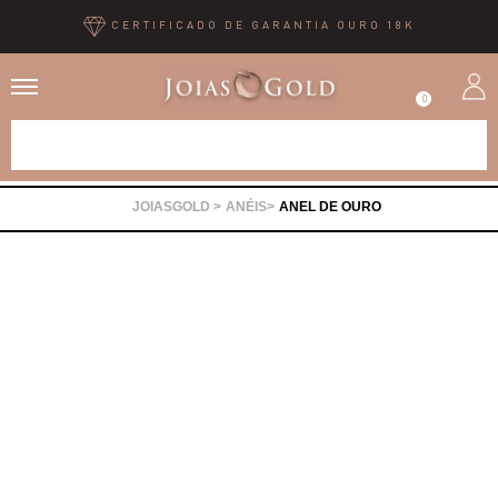
CERTIFICADO DE GARANTIA OURO 18K
0
Alianças
ANÉIS
ANEL DE OURO
Anéis
Brincos
Correntes
Gargantilhas
Pingentes