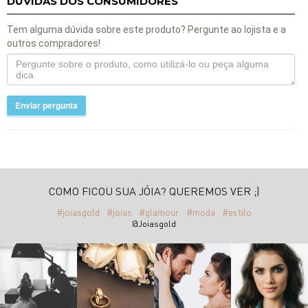
DÚVIDAS DOS CONSUMIDORES
Tem alguma dúvida sobre este produto? Pergunte ao lojista e a
outros compradores!
Enviar pergunta
COMO FICOU SUA JÓIA? QUEREMOS VER ;)
#joiasgold
#joias
#glamour
#moda
#estilo
@Joiasgold