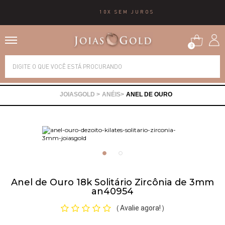
10X SEM JUROS
0
Alianças
ANÉIS
ANEL DE OURO
Anéis
Brincos
Correntes
Anel de Ouro 18k Solitário Zircônia de 3mm
an40954
Gargantilhas
Avalie agora!
(
)
Pingentes