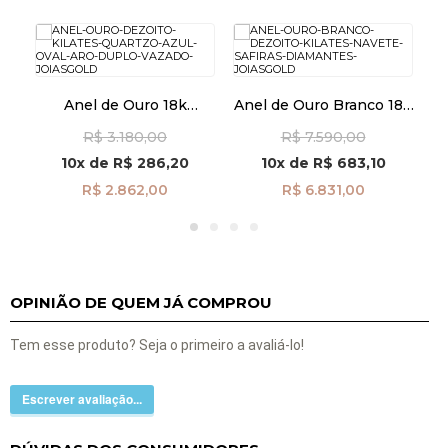
Anel de Ouro 18k
Anel de Ouro Branco 18k
A
Quartzo Azul Oval Aro
Navete com Safiras e
Al
R$ 3.180,00
R$ 7.590,00
Duplo Vazado an42009
Diamantes an30847
Á
10x
de
R$ 286,20
10x
de
R$ 683,10
R$ 2.862,00
R$ 6.831,00
OPINIÃO DE QUEM JÁ COMPROU
Tem esse produto? Seja o primeiro a avaliá-lo!
Escrever avaliação...