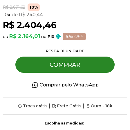
R$ 2.671,62
10%
10
x
R$ 240,44
Pulseiras
R$ 2.404,46
Piercing
R$ 2.164,01
PIX
10% OFF
RESTA
01
UNIDADE
Pedras Preciosas
COMPRAR
Presente
Comprar pelo WhatsApp
OFERTAS
Troca grátis
Frete Grátis
Ouro - 18k