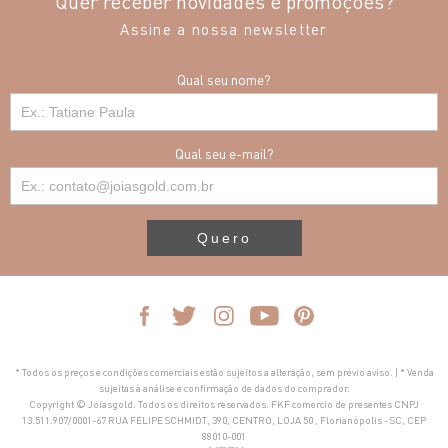
Quer receber novidades e promoções?
Assine a nossa newsletter
Qual seu nome?
Qual seu e-mail?
Quero
* Todos os preços e condições comerciais estão sujeitos a alteração, sem prévio aviso. | * Venda
sujeitas à análise e confirmação de dados do comprador.
Copyright © Joiasgold. Todos os direitos reservados. FKF comercio de presentes CNPJ
13.511.907/0001-67 RUA FELIPE SCHMIDT, 390, CENTRO, LOJA 50 , Florianópolis - SC, CEP
88010-001