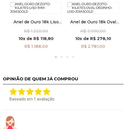
Anel de Ouro 18k Liso
Anel de Ouro 18k Oval
An
de
1mm an42020
Dedinho Liso an41969
R$ 1.320,00
R$ 3.090,00
10x
de
R$ 118,80
10x
de
R$ 278,10
R$ 1.188,00
R$ 2.781,00
OPINIÃO DE QUEM JÁ COMPROU
Baseado em
1
avaliação