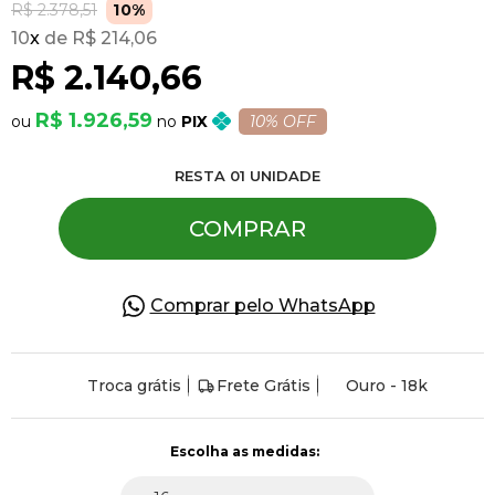
R$ 2.378,51
10%
10
x
R$ 214,06
Pulseiras
R$ 2.140,66
R$ 1.926,59
PIX
10% OFF
Piercing
RESTA
01
UNIDADE
Pedras Preciosas
COMPRAR
Presente
Comprar pelo WhatsApp
OFERTAS
Troca grátis
Frete Grátis
Ouro - 18k