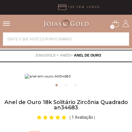
10X SEM JUROS
0
Alianças
ANÉIS
ANEL DE OURO
Anéis
Brincos
Correntes
Anel de Ouro 18k Solitário Zircônia Quadrado
an34683
Gargantilhas
1 Avaliação
(
)
Pingentes