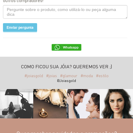
outros compradores!
Enviar pergunta
COMO FICOU SUA JÓIA? QUEREMOS VER ;)
#joiasgold
#joias
#glamour
#moda
#estilo
@Joiasgold