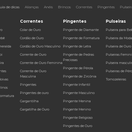
uia de dicas
Alianças
Anéis
Brincos
Correntes
Pingentes
Pulseir
Correntes
Pingentes
Pulseiras
ro
Colar de Ouro
Pingente de Diamante
Pulseira para Be
ebê
Cordão de Ouro
Pingente de Formatura
Pulseira da Mod
meralda
Cordão de Ouro Masculino
Pingente de Letra
Pulseira de Ouro
bi
Corrente de Ouro
Pingente de Pedras
Pulseiras Femin
Preciosas
ira
Corrente de Ouro Feminina
Pulseira masculi
Pingente de Pérola
ntes
Corrente de Ouro
Pulseiras de Péro
Masculina
Pingente de Zircônia
Noivas
Tornozeleiras
Pingentes
Pingente Infantil
linos
Pingentes de ouro
Pingente Masculino
Formatura
Gargantilha
Pingente Menina
Gargatilha de Ouro
Pingente Menino
Pingente Religioso
Pingentes de Ouro