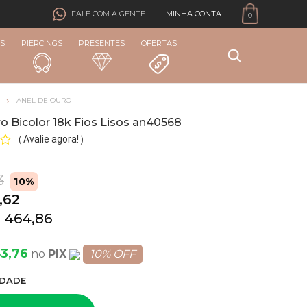
MINHA CONTA
FALE COM A GENTE
0
S
PIERCINGS
PRESENTES
OFERTAS
ANEL DE OURO
o Bicolor 18k Fios Lisos an40568
Avalie agora!
(
)
3
10%
,62
 464,86
83,76
PIX
10% OFF
DADE