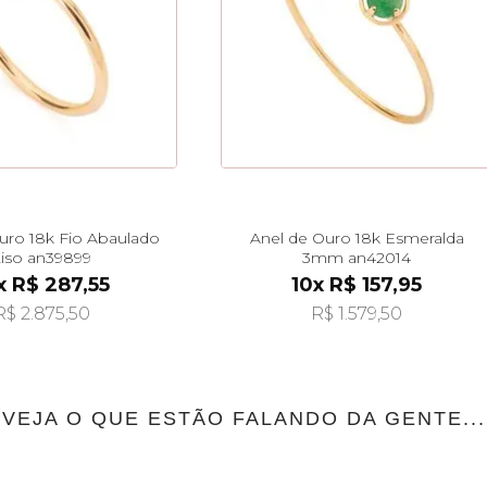
uro 18k Fio Abaulado
Anel de Ouro 18k Esmeralda
iso an39899
3mm an42014
x R$ 287,55
10x R$ 157,95
R$ 2.875,50
R$ 1.579,50
VEJA O QUE ESTÃO FALANDO DA GENTE...