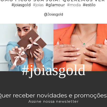
#joiasgold
#joias
#glamour
#moda
#estilo
@Joiasgold
#joiasgold
Quer receber novidades e promoções
Assine nossa newsletter