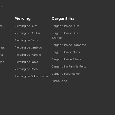
as
Piercing
Gargantilha
bê
Piercing de Ouro
Gargantilha de Ouro
a
Piercing de Orelha
Gargantilha de Ouro
Branco
Piercing de Nariz
Gargantilha de Diamante
inas
Piercing de Umbigo
Gargantilha de Nome
na
Piercing de Mamilo
Gargantilha de Pérola
las
Piercing de Lábio
Gargantilha Família Feliz
Piercing de Boca
Gargantilha Chocker
Piercing de Sobrancelha
Escapulário