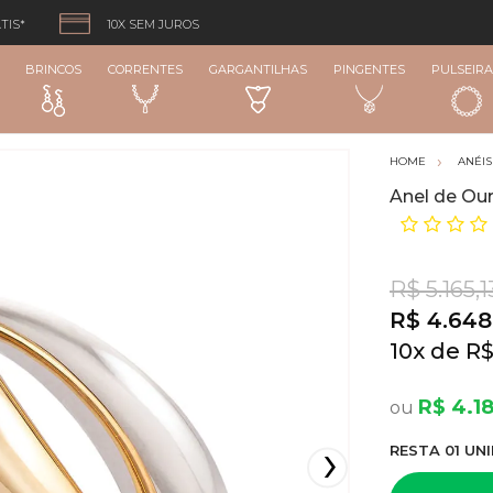
TIS*
10X SEM JUROS
BRINCOS
CORRENTES
GARGANTILHAS
PINGENTES
PULSEIRA
ANÉIS
Anel de Our
R$ 5.165,1
R$ 4.648
10
x
R$
R$ 4.1
RESTA
01
UNI