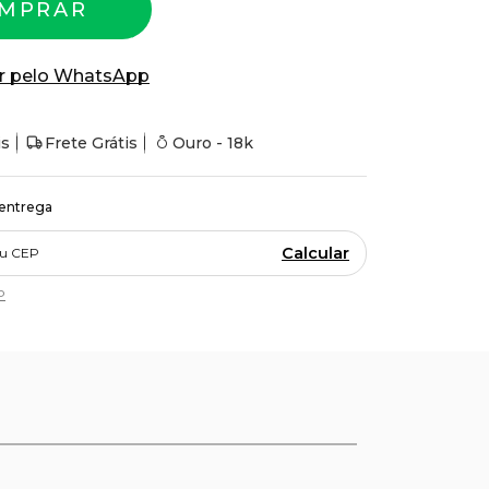
MPRAR
r pelo WhatsApp
is
Frete Grátis
Ouro - 18k
 entrega
Calcular
P