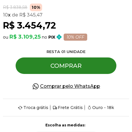
R$ 3.838,58
10%
10
x
R$ 345,47
Pulseiras
R$ 3.454,72
Piercing
R$ 3.109,25
PIX
10% OFF
RESTA
01
UNIDADE
Pedras Preciosas
COMPRAR
Presente
Comprar pelo WhatsApp
OFERTAS
Troca grátis
Frete Grátis
Ouro - 18k