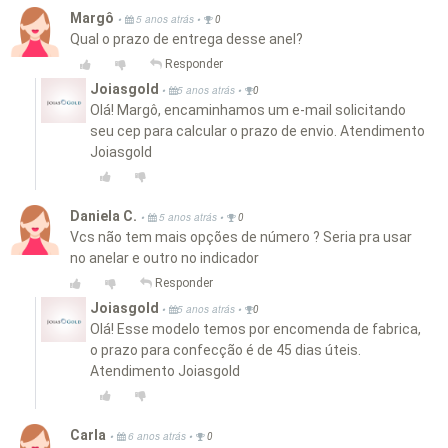
Margô
•
•
5 anos atrás
0
Qual o prazo de entrega desse anel?
Responder
Joiasgold
•
•
5 anos atrás
0
Olá! Margô, encaminhamos um e-mail solicitando
seu cep para calcular o prazo de envio. Atendimento
Joiasgold
Daniela C.
•
•
5 anos atrás
0
Vcs não tem mais opções de número ? Seria pra usar
no anelar e outro no indicador
Responder
Joiasgold
•
•
5 anos atrás
0
Olá! Esse modelo temos por encomenda de fabrica,
o prazo para confecção é de 45 dias úteis.
Atendimento Joiasgold
Carla
•
•
6 anos atrás
0