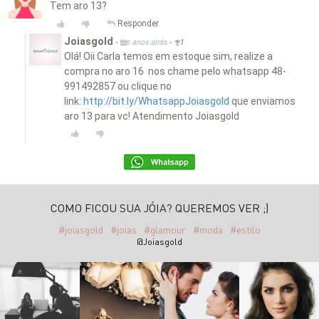
Tem aro 13?
Responder
Joiasgold
•
•
6 anos atrás
1
Olá! Oii Carla temos em estoque sim, realize a
compra no aro 16 nos chame pelo whatsapp 48-
991492857 ou clique no
link:
http://bit.ly/WhatsappJoiasgold
que enviamos
aro 13 para vc! Atendimento Joiasgold
COMO FICOU SUA JÓIA? QUEREMOS VER ;)
#joiasgold
#joias
#glamour
#moda
#estilo
@Joiasgold