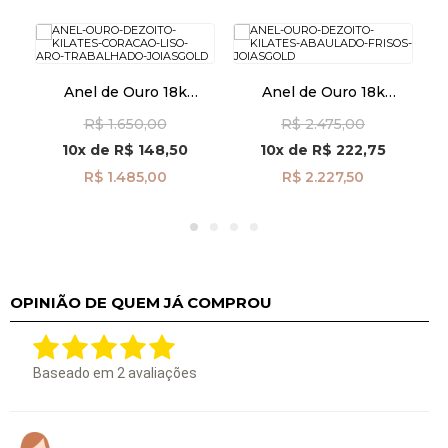
Anel de Ouro 18k
Anel de Ouro 18k
A
ia
Coração Liso Aro
Abaulado com Frisos
 de
R$ 1.650,00
R$ 2.475,00
Trabalhado an41955
an41868
06
10x
de
R$ 148,50
10x
de
R$ 222,75
R$ 1.485,00
R$ 2.227,50
OPINIÃO DE QUEM JÁ COMPROU
Baseado em
2
avaliações