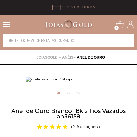
10X SEM JUROS
0
Alianças
ANÉIS
ANEL DE OURO
Anéis
Brincos
Correntes
Anel de Ouro Branco 18k 2 Fios Vazados
an36158
Gargantilhas
2 Avaliações
(
)
Pingentes