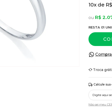
10
x
R$
R$ 2.0
RESTA
01
UNI
CO
Compra
Troca grát
Calcule sua
Não sei meu CE