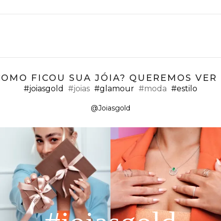
COMO FICOU SUA JÓIA? QUEREMOS VER ;
#joiasgold
#joias
#glamour
#moda
#estilo
@Joiasgold