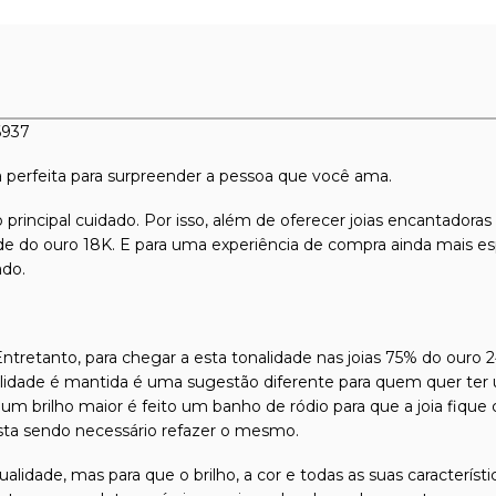
6937
ia perfeita para surpreender a pessoa que você ama.
 principal cuidado. Por isso, além de oferecer joias encantadora
dade do ouro 18K. E para uma experiência de compra ainda mais es
ado.
tretanto, para chegar a esta tonalidade nas joias 75% do ouro 2
alidade é mantida é uma sugestão diferente para quem quer ter 
um brilho maior é feito um banho de ródio para que a joia fique
sta sendo necessário refazer o mesmo.
qualidade, mas para que o brilho, a cor e todas as suas caracterís