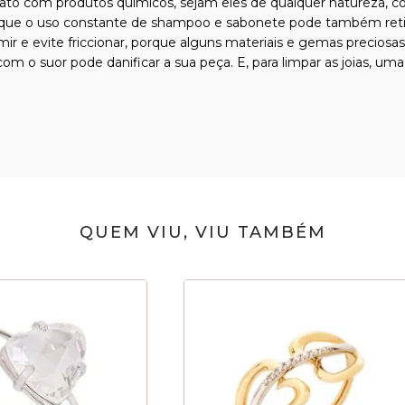
tato com produtos químicos, sejam eles de qualquer natureza, com
que o uso constante de shampoo e sabonete pode também retirar 
ormir e evite friccionar, porque alguns materiais e gemas precio
m o suor pode danificar a sua peça. E, para limpar as joias, uma
QUEM VIU, VIU TAMBÉM