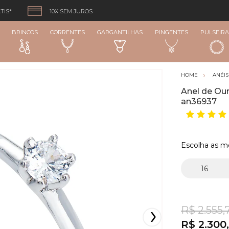
TIS*
10X SEM JUROS
BRINCOS
CORRENTES
GARGANTILHAS
PINGENTES
PULSEIRA
ANÉIS
Anel de Our
an36937
Escolha as m
R$ 2.555,
R$ 2.300