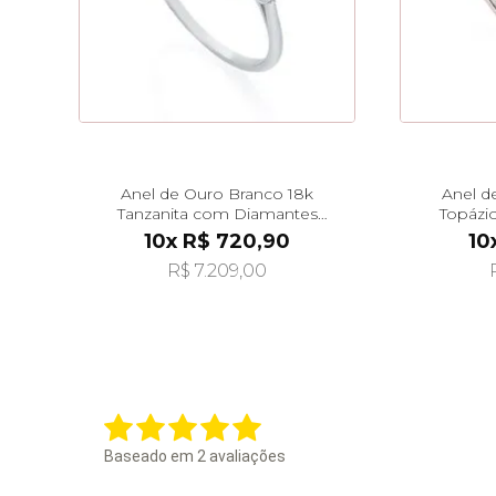
Anel de Ouro Branco 18k
Anel d
Tanzanita com Diamantes
Topázio
an41482
10x R$ 720,90
10
R$ 7.209,00
Baseado em
2
avaliações