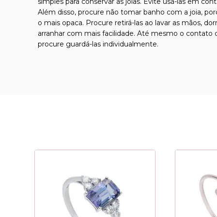
simples para conservar as joias. Evite usá-las em con
Além disso, procure não tomar banho com a joia, por
o mais opaca. Procure retirá-las ao lavar as mãos, d
arranhar com mais facilidade. Até mesmo o contato co
procure guardá-las individualmente.