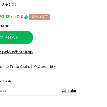
 230,01
70,13
PIX
10% OFF
DADE
MPRAR
r pelo WhatsApp
is
Frete Grátis
Ouro - 18k
 entrega
Calcular
P