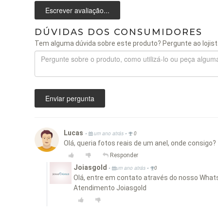
Escrever avaliação...
DÚVIDAS DOS CONSUMIDORES
Tem alguma dúvida sobre este produto? Pergunte ao lojist
Enviar pergunta
Lucas
•
•
um ano atrás
0
Olá, queria fotos reais de um anel, onde consigo?
Responder
Joiasgold
•
•
um ano atrás
0
Olá, entre em contato através do nosso Whats
Atendimento Joiasgold