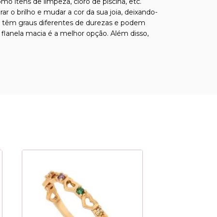
o itens de limpeza, cloro de piscina, etc.
o brilho e mudar a cor da sua joia, deixando-
sas têm graus diferentes de durezas e podem
 flanela macia é a melhor opção. Além disso,