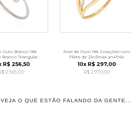
e Ouro Branco 18k
Anel de Ouro 18k Corações com
 Branco Triangular
Filete de Zircônias an41964
an42018
x R$ 256,50
10x R$ 297,00
R$ 2.565,00
R$ 2.970,00
VEJA O QUE ESTÃO FALANDO DA GENTE...