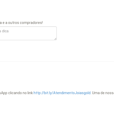
a e a outros compradores!
App clicando no link
http://bit.ly/AtendimentoJoiasgold.
Uma de nossas