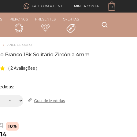
MINHA CONTA
FALE COM A GENTE
0
S
PIERCINGS
PRESENTES
OFERTAS
ANEL DE OURO
o Branco 18k Solitário Zircônia 4mm
2 Avaliações
(
)
edidas:
Guia de
Medidas
71
10%
,14