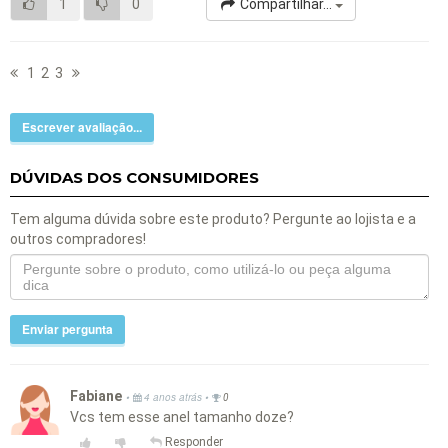
1
0
Compartilhar...
1
2
3
Escrever avaliação...
DÚVIDAS DOS CONSUMIDORES
Tem alguma dúvida sobre este produto? Pergunte ao lojista e a
outros compradores!
Enviar pergunta
Fabiane
•
•
4 anos atrás
0
Vcs tem esse anel tamanho doze?
Responder