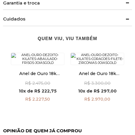
Garantia e troca
Cuidados
QUEM VIU, VIU TAMBÉM
Anel de Ouro 18k
Anel de Ouro 18k
Abaulado com Frisos
Corações com Filete de
R$ 2.475,00
R$ 3.300,00
an41868
Zircônias an41964
10x
de
R$ 222,75
10x
de
R$ 297,00
R$ 2.227,50
R$ 2.970,00
OPINIÃO DE QUEM JÁ COMPROU