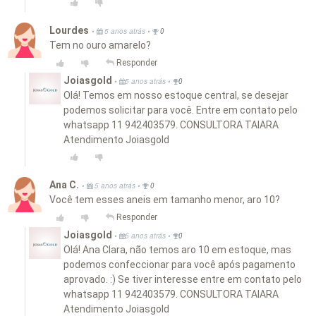
Lourdes
•
•
5 anos atrás
0
Tem no ouro amarelo?
Responder
Joiasgold
•
•
5 anos atrás
0
Olá! Temos em nosso estoque central, se desejar
podemos solicitar para você. Entre em contato pelo
whatsapp 11 942403579. CONSULTORA TAIARA
Atendimento Joiasgold
Ana C.
•
•
5 anos atrás
0
Você tem esses aneis em tamanho menor, aro 10?
Responder
Joiasgold
•
•
5 anos atrás
0
Olá! Ana Clara, não temos aro 10 em estoque, mas
podemos confeccionar para você após pagamento
aprovado. :) Se tiver interesse entre em contato pelo
whatsapp 11 942403579. CONSULTORA TAIARA
Atendimento Joiasgold