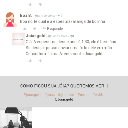
Boa B.
•
•
5 anos atrás
0
Boa noite qual e a espesura?aliança de bolinha
Responder
Joiasgold
•
•
5 anos atrás
0
Olá! A espessura desse anel é 1.30, ele é bem fino.
Se desejar posso enviar uma foto dele em mão.
Consultora Taiara Atendimento Joiasgold
COMO FICOU SUA JÓIA? QUEREMOS VER ;)
#joiasgold
#joias
#glamour
#moda
#estilo
@Joiasgold