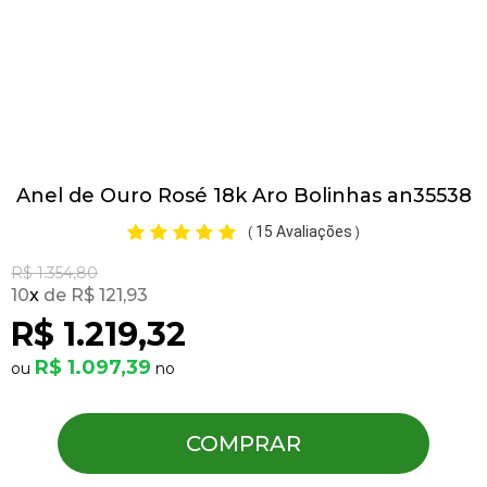
Pulseiras
Piercing
Anel de Ouro Rosé 18k Aro Bolinhas an35538
Pedras Preciosas
15 Avaliações
(
)
Presente
R$ 1.354,80
10
x
R$ 121,93
R$ 1.219,32
OFERTAS
R$ 1.097,39
COMPRAR