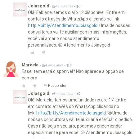
Joiasgold
•
•
4 anos atrás
0
Olá! Fabiane, temos o aro 12 disponível. Entre em
contato através do WhatsApp clicando no link
http://bit.ly/AtendimentoJoiasgold.
Uma de nossas
consultoras vai te auxiliar com mais informações,
você vai amar o nosso atendimento
personalizado. 😀 Atendimento Joiasgold
Marcela
•
•
4 anos atrás
0
Esse item está disponível? Não aparece a opção de
compra
Responder
Joiasgold
•
•
4 anos atrás
0
Olá! Marcela, temos uma unidade no aro 17. Entre
em contato através do WhatsApp clicando no
link:
http://bit.ly/AtendimentoJoiasgold.
😀Uma de
nossas consultoras vai te auxiliar a efetuar o pedido.
Caso não seja o seu aro, podemos encomendar
especialmente para você! 😘 Atendimento Joiasgold