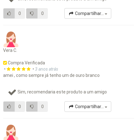
0
0
Compartilhar...
Vera C.
Compra Verificada
•
•
3 anos atrás
amei , como sempre já tenho um de ouro branco
Sim, recomendaria este produto a um amigo
0
0
Compartilhar...