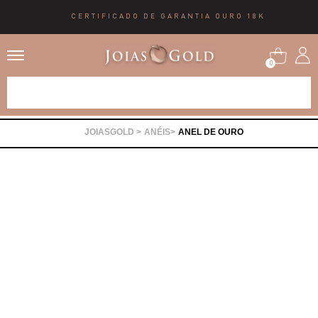
CERTIFICADO DE GARANTIA OURO 18K
0
Alianças
ANÉIS
ANEL DE OURO
Anéis
Brincos
Correntes
Gargantilhas
Pingentes