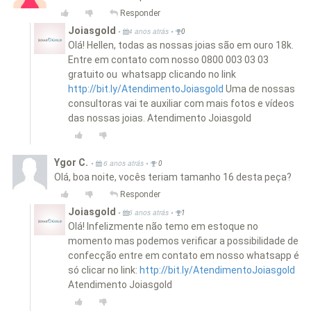
Responder
Joiasgold
•
•
4 anos atrás
0
Olá! Hellen, todas as nossas joias são em ouro 18k.
Entre em contato com nosso 0800 003 03 03
gratuito ou whatsapp clicando no link
http://bit.ly/AtendimentoJoiasgold
Uma de nossas
consultoras vai te auxiliar com mais fotos e vídeos
das nossas joias. Atendimento Joiasgold
Ygor C.
•
•
6 anos atrás
0
Olá, boa noite, vocês teriam tamanho 16 desta peça?
Responder
Joiasgold
•
•
6 anos atrás
1
Olá! Infelizmente não temo em estoque no
momento mas podemos verificar a possibilidade de
confecção entre em contato em nosso whatsapp é
só clicar no link:
http://bit.ly/AtendimentoJoiasgold
Atendimento Joiasgold