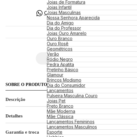
Anel de Formatura
Pingente Lançamento
Joias de Formatura
Tornozeleiras
Formatura Administração
Pingentes Promoção
Joias Infantil
Formatura Arquitetura
Joias Masculinas
Comprar pelo WhatsApp
Formatura Contabilidade
Nossa Senhora Aparecida
Formatura Direito
Dia do Amigo
Formatura Educação Fisica
Dia do Professor
Formatura Enfermagem
Joias Ouro Amarelo
Formatura Engenharia
Ouro Branco
Formatura Engenharia Civil
Ouro Rosê
Formatura Ensino Médio
Geométricos
Formatura Farmácia
Verão
Formatura Fisioterapia
Ródio Negro
Formatura Jornalismo
Pedra Apatita
Formatura Medicina
Pretinho Básico
Guia de Medidas
Formatura Nutrição
Glamour
Formatura Odontologia
Brincos Modismo
SOBRE O PRODUTO
Formatura Pedagogia
Dia do Consumidor
Formatura Psicologia
Lançamentos
Formatura Serviço Social
Pulseira Masculina Couro
Descrição
Joias Pet
Preto Branco
Mãe Moderna
Detalhes
Mãe Clássica
Lançamentos Femininos
Lançamentos Masculinos
Esporte
Garantia e troca