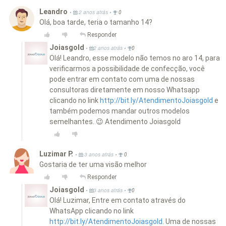
Leandro
•
•
2 anos atrás
0
Olá, boa tarde, teria o tamanho 14?
Responder
Joiasgold
•
•
2 anos atrás
0
Olá! Leandro, esse modelo não temos no aro 14, para
verificarmos a possibilidade de confecção, você
pode entrar em contato com uma de nossas
consultoras diretamente em nosso Whatsapp
clicando no link
http://bit.ly/AtendimentoJoiasgold
e
também podemos mandar outros modelos
semelhantes. 😉 Atendimento Joiasgold
Luzimar P.
•
•
3 anos atrás
0
Gostaria de ter uma visão melhor
Responder
Joiasgold
•
•
3 anos atrás
0
Olá! Luzimar, Entre em contato através do
WhatsApp clicando no link
http://bit.ly/AtendimentoJoiasgold.
Uma de nossas