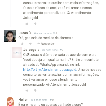
consultoras vai te auxiliar com mais informações,
fotos e vídeos do anel, você vai amar o nosso
atendimento personalizado. 😀 Atendimento
Joiasgold
Lucas B.
•
•
4 anos atrás
0
Olá, gostaria da medida do diâmetro.
Responder
Joiasgold
•
•
4 anos atrás
0
Olá! Lucas, o diâmetro varia de acordo com o aro.
Você deseja em qual tamanho? Entre em contato
através do WhatsApp clicando no link
http://bit.ly/AtendimentoJoiasgold.
Uma de nossas
consultoras vai te auxiliar com mais informações,
você vai amar o nosso atendimento
personalizado. 😀 Atendimento Joiasgold
Hellen
•
•
4 anos atrás
0
É ouro mesmo ou apenas banhado a ouro?