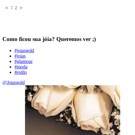
1
2
Como ficou sua jóia? Queremos ver ;)
#joiasgold
#joias
#glamour
#moda
#estilo
@Joiasgold