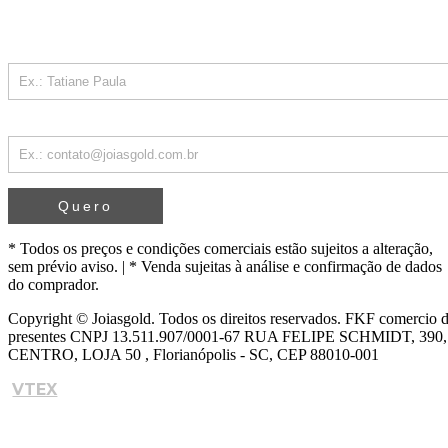
Assine a nossa newsletter
Qual seu nome?
Qual seu e-mail?
Quero
* Todos os preços e condições comerciais estão sujeitos a alteração,
sem prévio aviso. | * Venda sujeitas à análise e confirmação de dados
do comprador.
Copyright © Joiasgold. Todos os direitos reservados. FKF comercio 
presentes CNPJ 13.511.907/0001-67 RUA FELIPE SCHMIDT, 390,
CENTRO, LOJA 50 , Florianópolis - SC, CEP 88010-001
VTEX