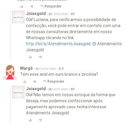
Responder
Joiasgold
•
•
3 anos atrás
0
Olá! Luciana, para verificarmos a possibilidade de
confecção, você pode entrar em contato com uma
de nossas consultoras diretamente em nosso
Whatsapp clicando no link
http://bit.ly/AtendimentoJoiasgold.
😍 Atendimento
Joiasgold
Margô
•
•
5 anos atrás
0
Tem esse anel em ouro branco e zircônia?
Responder
Joiasgold
•
•
5 anos atrás
0
Olá! Não temos em nosso estoque da forma que
deseja, mas podemos confeccionar após
pagamento aprovado caso tenha interesse.
Atendimento Joiasgold