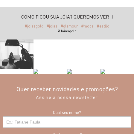
COMO FICOU SUA JÓIA? QUEREMOS VER ;)
#joiasgold
#joias
#glamour
#moda
#estilo
@Joiasgold
Quer receber novidades e promoções?
Assine a nossa newsletter
Qual seu nome?