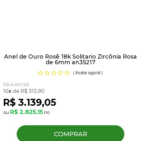
Pulseiras
Piercing
Anel de Ouro Rosê 18k Solitario Zircônia Rosa
Pedras Preciosas
de 6mm an35217
Avalie agora!
(
)
Presente
R$ 3.487,83
10
x
R$ 313,90
OFERTAS
R$ 3.139,05
R$ 2.825,15
COMPRAR