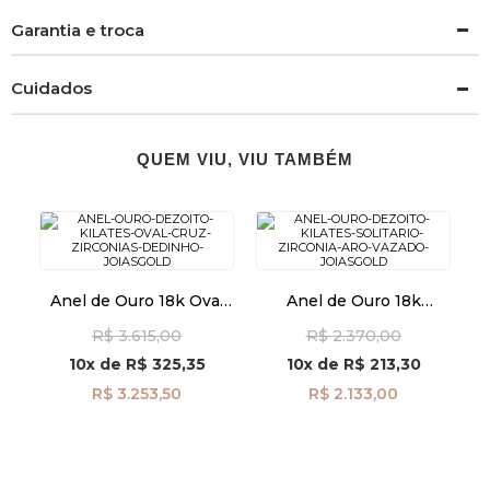
Garantia e troca
Cuidados
QUEM VIU, VIU TAMBÉM
Anel de Ouro 18k Oval
Anel de Ouro 18k
Cruz com Zircônias de
Solitário com Zircônia
R$ 3.615,00
R$ 2.370,00
Dedinho an41963
Aro Vazado an41962
10x
de
R$ 325,35
10x
de
R$ 213,30
R$ 3.253,50
R$ 2.133,00