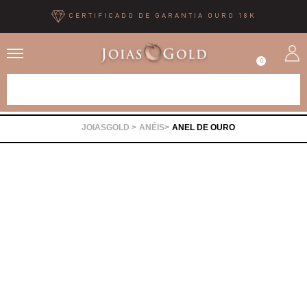
CERTIFICADO DE GARANTIA OURO 18K
0
Alianças
ANÉIS
ANEL DE OURO
Anéis
Brincos
Correntes
Gargantilhas
Pingentes