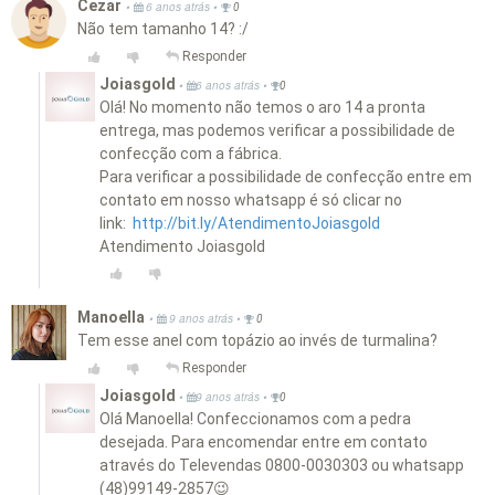
Cezar
•
•
6 anos atrás
0
Não tem tamanho 14? :/
Responder
Joiasgold
•
•
6 anos atrás
0
Olá! No momento não temos o aro 14 a pronta
entrega, mas podemos verificar a possibilidade de
confecção com a fábrica.
Para verificar a possibilidade de confecção entre em
contato em nosso whatsapp é só clicar no
link:
http://bit.ly/AtendimentoJoiasgold
Atendimento Joiasgold
Manoella
•
•
9 anos atrás
0
Tem esse anel com topázio ao invés de turmalina?
Responder
Joiasgold
•
•
9 anos atrás
0
Olá Manoella! Confeccionamos com a pedra
desejada. Para encomendar entre em contato
através do Televendas 0800-0030303 ou whatsapp
(48)99149-2857😉