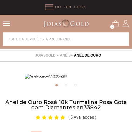
10X SEM JUROS
0
Alianças
ANÉIS
ANEL DE OURO
Anéis
Brincos
Correntes
Anel de Ouro Rosé 18k Turmalina Rosa Gota
com Diamantes an33842
Gargantilhas
5 Avaliações
(
)
Pingentes