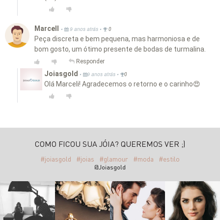
Marcell
•
•
9 anos atrás
0
Peça discreta e bem pequena, mas harmoniosa e de
bom gosto, um ótimo presente de bodas de turmalina.
Responder
Joiasgold
•
•
9 anos atrás
0
Olá Marceli! Agradecemos o retorno e o carinho😍
COMO FICOU SUA JÓIA? QUEREMOS VER ;)
#joiasgold
#joias
#glamour
#moda
#estilo
@Joiasgold