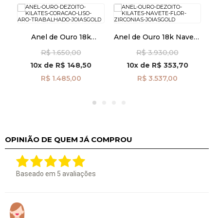
Anel de Ouro 18k
Anel de Ouro 18k Navete
A
Coração Liso Aro
Flor com Zircônias
c
R$ 1.650,00
R$ 3.930,00
Trabalhado an41955
an41958
10x
de
R$ 148,50
10x
de
R$ 353,70
R$ 1.485,00
R$ 3.537,00
OPINIÃO DE QUEM JÁ COMPROU
Baseado em
5
avaliações