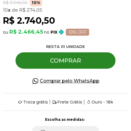
R$ 3.045,00
10%
10
x
R$ 274,05
Pulseiras
R$ 2.740,50
R$ 2.466,45
PIX
10% OFF
Piercing
RESTA
01
UNIDADE
Pedras Preciosas
COMPRAR
Presente
Comprar pelo WhatsApp
OFERTAS
Troca grátis
Frete Grátis
Ouro - 18k