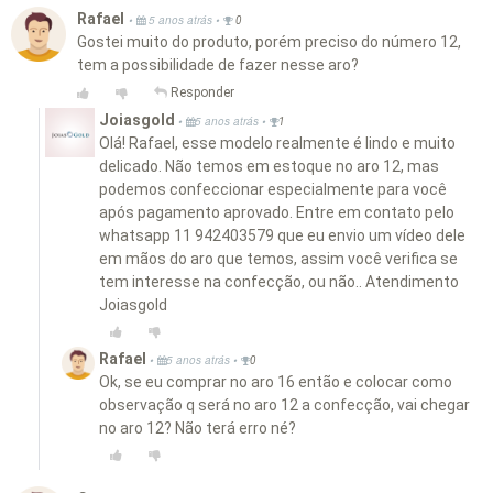
Rafael
•
•
5 anos atrás
0
Gostei muito do produto, porém preciso do número 12,
tem a possibilidade de fazer nesse aro?
Responder
Joiasgold
•
•
5 anos atrás
1
Olá! Rafael, esse modelo realmente é lindo e muito
delicado. Não temos em estoque no aro 12, mas
podemos confeccionar especialmente para você
após pagamento aprovado. Entre em contato pelo
whatsapp 11 942403579 que eu envio um vídeo dele
em mãos do aro que temos, assim você verifica se
tem interesse na confecção, ou não.. Atendimento
Joiasgold
Rafael
•
•
5 anos atrás
0
Ok, se eu comprar no aro 16 então e colocar como
observação q será no aro 12 a confecção, vai chegar
no aro 12? Não terá erro né?