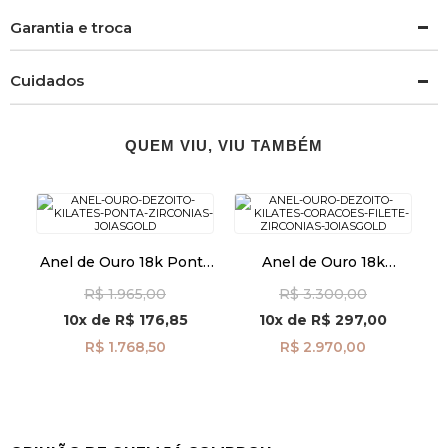
Garantia e troca
Cuidados
QUEM VIU, VIU TAMBÉM
Anel de Ouro 18k Ponta
Anel de Ouro 18k
com Zircônias an41965
Corações com Filete de
R$ 1.965,00
R$ 3.300,00
Zircônias an41964
10x
de
R$ 176,85
10x
de
R$ 297,00
R$ 1.768,50
R$ 2.970,00