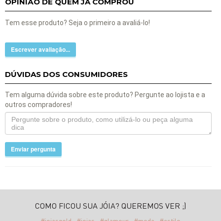
OPINIÃO DE QUEM JÁ COMPROU
Tem esse produto? Seja o primeiro a avaliá-lo!
Escrever avaliação...
DÚVIDAS DOS CONSUMIDORES
Tem alguma dúvida sobre este produto? Pergunte ao lojista e a
outros compradores!
Enviar pergunta
COMO FICOU SUA JÓIA? QUEREMOS VER ;)
#joiasgold
#joias
#glamour
#moda
#estilo