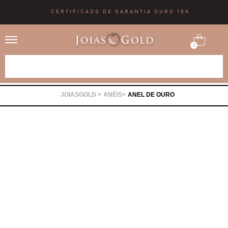
CERTIFICADO DE GARANTIA OURO 18K
0
Alianças
ANÉIS
ANEL DE OURO
Anéis
Brincos
Correntes
Gargantilhas
Pingentes