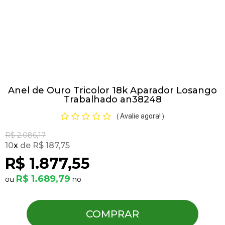
Pulseiras
Piercing
Anel de Ouro Tricolor 18k Aparador Losango
Pedras Preciosas
Trabalhado an38248
Avalie agora!
(
)
Presente
R$ 2.086,17
10
x
R$ 187,75
OFERTAS
R$ 1.877,55
R$ 1.689,79
COMPRAR