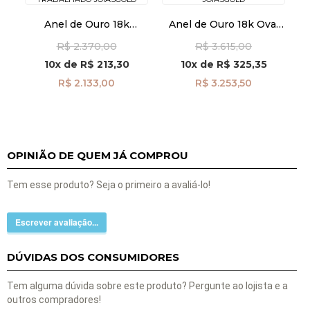
Anel de Ouro 18k
Anel de Ouro 18k Oval
Chuveiro Redondo com
Cruz com Zircônias de
R$ 2.370,00
R$ 3.615,00
Zircônias Aro
Dedinho an41963
Trabalhado an41876
10x
de
R$ 213,30
10x
de
R$ 325,35
R$ 2.133,00
R$ 3.253,50
OPINIÃO DE QUEM JÁ COMPROU
Tem esse produto? Seja o primeiro a avaliá-lo!
Escrever avaliação...
DÚVIDAS DOS CONSUMIDORES
Tem alguma dúvida sobre este produto? Pergunte ao lojista e a
outros compradores!