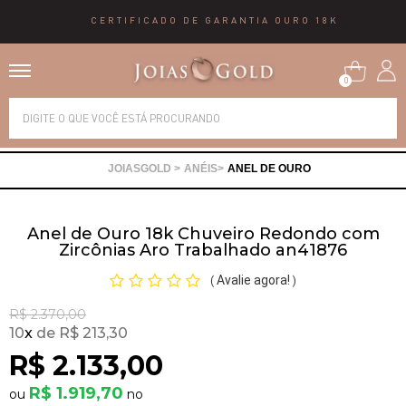
CERTIFICADO DE GARANTIA OURO 18K
0
Alianças
ANÉIS
ANEL DE OURO
Anéis
Anel de Ouro 18k Chuveiro Redondo com
Brincos
Zircônias Aro Trabalhado an41876
Avalie agora!
(
)
Correntes
R$ 2.370,00
10
x
R$ 213,30
Gargantilhas
R$ 2.133,00
R$ 1.919,70
Pingentes