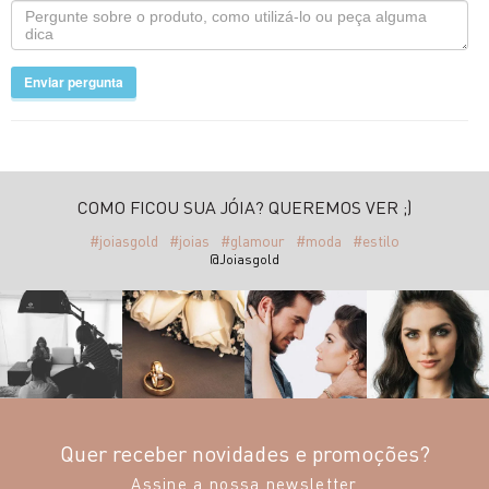
Enviar pergunta
COMO FICOU SUA JÓIA? QUEREMOS VER ;)
#joiasgold
#joias
#glamour
#moda
#estilo
@Joiasgold
Quer receber novidades e promoções?
Assine a nossa newsletter