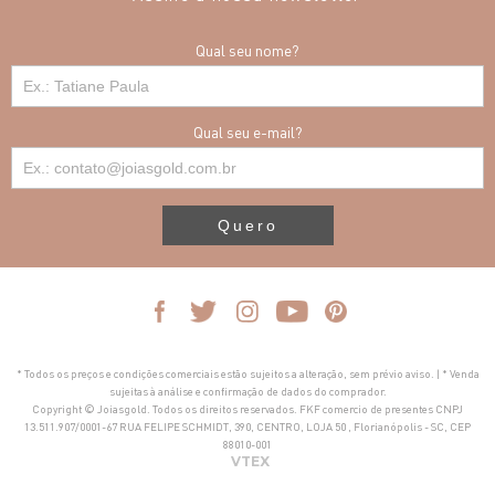
Qual seu nome?
Qual seu e-mail?
Quero
* Todos os preços e condições comerciais estão sujeitos a alteração, sem prévio aviso. | * Venda
sujeitas à análise e confirmação de dados do comprador.
Copyright © Joiasgold. Todos os direitos reservados. FKF comercio de presentes CNPJ
13.511.907/0001-67 RUA FELIPE SCHMIDT, 390, CENTRO, LOJA 50 , Florianópolis - SC, CEP
88010-001
VTEX