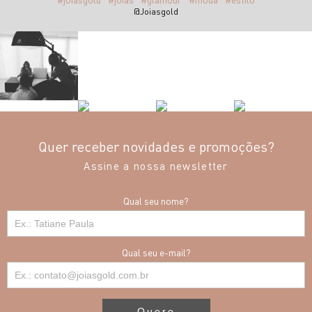
@Joiasgold
Quer receber novidades e promoções?
Assine a nossa newsletter
Qual seu nome?
Qual seu e-mail?
Quero