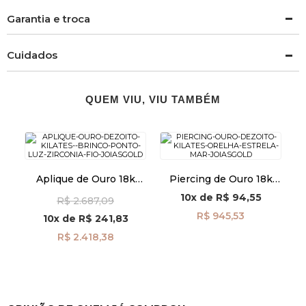
Garantia e troca
Cuidados
QUEM VIU, VIU TAMBÉM
Aplique de Ouro 18k
Piercing de Ouro 18k
para Brinco Ponto de
Orelha Estrela do Mar
10x
de
R$ 94,55
R$ 2.687,09
Luz Zircônia com Fio
ac07888
ac07856
R$ 945,53
10x
de
R$ 241,83
R$ 2.418,38