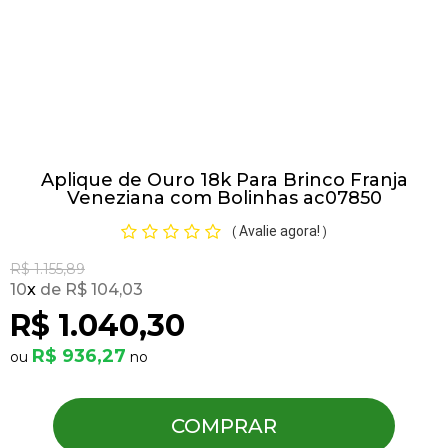
Pulseiras
Piercing
Aplique de Ouro 18k Para Brinco Franja
Pedras Preciosas
Veneziana com Bolinhas ac07850
Avalie agora!
(
)
Presente
R$ 1.155,89
10
x
R$ 104,03
OFERTAS
R$ 1.040,30
R$ 936,27
COMPRAR