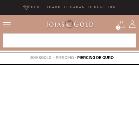
CERTIFICADO DE GARANTIA OURO 18K
0
Alianças
PIERCING
PIERCING DE OURO
Anéis
Brincos
Correntes
Gargantilhas
Pingentes