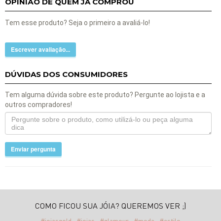
OPINIÃO DE QUEM JÁ COMPROU
Tem esse produto? Seja o primeiro a avaliá-lo!
Escrever avaliação...
DÚVIDAS DOS CONSUMIDORES
Tem alguma dúvida sobre este produto? Pergunte ao lojista e a
outros compradores!
Enviar pergunta
COMO FICOU SUA JÓIA? QUEREMOS VER ;)
#joiasgold
#joias
#glamour
#moda
#estilo