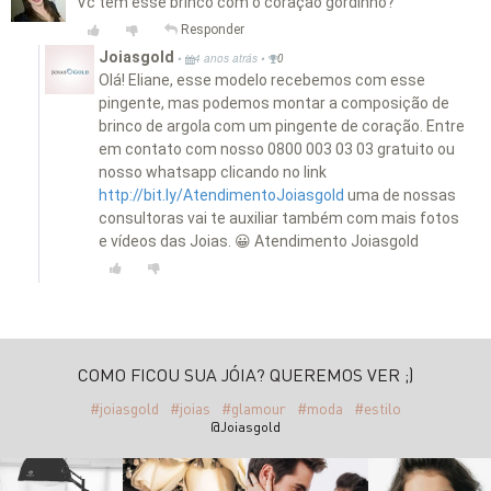
Vc tem esse brinco com o coração gordinho?
Responder
Joiasgold
•
•
4 anos atrás
0
Olá! Eliane, esse modelo recebemos com esse
pingente, mas podemos montar a composição de
brinco de argola com um pingente de coração. Entre
em contato com nosso 0800 003 03 03 gratuito ou
nosso whatsapp clicando no link
http://bit.ly/AtendimentoJoiasgold
uma de nossas
consultoras vai te auxiliar também com mais fotos
e vídeos das Joias. 😀 Atendimento Joiasgold
COMO FICOU SUA JÓIA? QUEREMOS VER ;)
#joiasgold
#joias
#glamour
#moda
#estilo
@Joiasgold