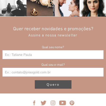
Quer receber novidades e promoções?
Assine a nossa newsletter
Qual seu nome?
Qual seu e-mail?
Quero