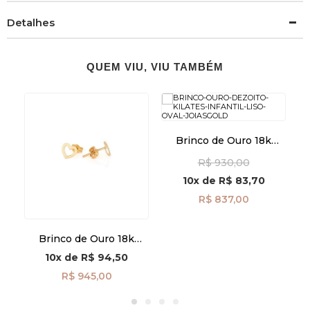
Detalhes
QUEM VIU, VIU TAMBÉM
Brinco de Ouro 18k
co
Infantil Liso Oval
R$ 930,00
br29500
10x
de
R$ 83,70
R$ 837,00
Brinco de Ouro 18k
Coração Liso Vazado
10x
de
R$ 94,50
br29174
R$ 945,00