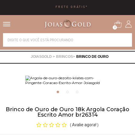
FRETE GRÁTIS*
0
Alianças
BRINCOS
BRINCO DE OURO
Anéis
Brincos
Correntes
Brinco de Ouro de Ouro 18k Argola Coração
Escrito Amor br26314
Gargantilhas
Avalie agora!
(
)
Pingentes