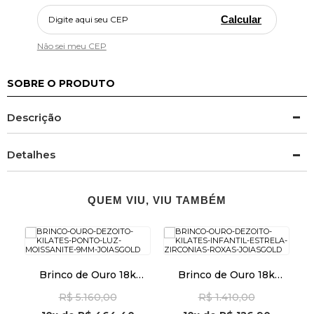
Calcular
Não sei meu CEP
SOBRE O PRODUTO
Descrição
Detalhes
QUEM VIU, VIU TAMBÉM
Brinco de Ouro 18k
Brinco de Ouro 18k
so
Ponto de Luz Moissanite
Infantil Estrela com
Q
R$ 5.160,00
R$ 1.410,00
de 9mm br29008
Zircônias Roxas br29526