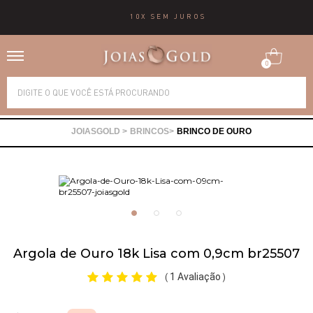
10X SEM JUROS
0
Alianças
BRINCOS
BRINCO DE OURO
Anéis
Brincos
Correntes
Argola de Ouro 18k Lisa com 0,9cm br25507
Gargantilhas
1 Avaliação
(
)
Pingentes