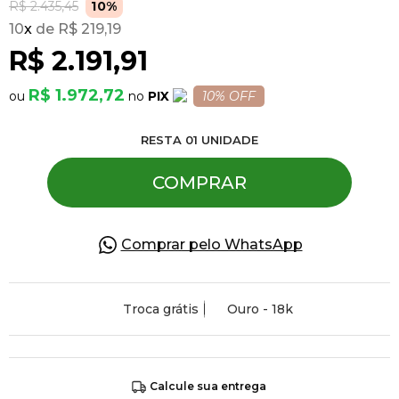
R$ 2.435,45
10%
10
x
R$ 219,19
Pulseiras
R$ 2.191,91
R$ 1.972,72
PIX
10% OFF
Piercing
RESTA
01
UNIDADE
Pedras Preciosas
COMPRAR
Presente
Comprar pelo WhatsApp
OFERTAS
Troca grátis
Ouro - 18k
Calcule sua entrega