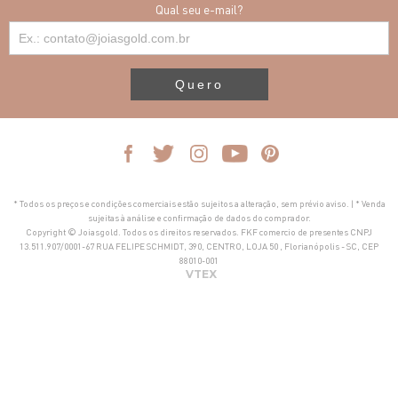
Qual seu e-mail?
Quero
* Todos os preços e condições comerciais estão sujeitos a alteração, sem prévio aviso. | * Venda
sujeitas à análise e confirmação de dados do comprador.
Copyright © Joiasgold. Todos os direitos reservados. FKF comercio de presentes CNPJ
13.511.907/0001-67 RUA FELIPE SCHMIDT, 390, CENTRO, LOJA 50 , Florianópolis - SC, CEP
88010-001
VTEX