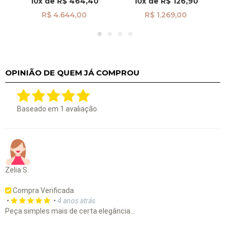
10x
de
R$ 464,40
10x
de
R$ 126,90
R$ 4.644,00
R$ 1.269,00
OPINIÃO DE QUEM JÁ COMPROU
Baseado em
1
avaliação
Zelia S.
Compra Verificada
•
•
4 anos atrás
Peça simples mais de certa elegância…