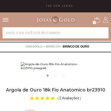
10X SEM JUROS
0
Alianças
BRINCOS
BRINCO DE OURO
Anéis
Brincos
Correntes
Argola de Ouro 18k Fio Anatomico br23910
Gargantilhas
2 Avaliações
(
)
Pingentes