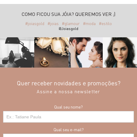
COMO FICOU SUA JÓIA? QUEREMOS VER ;)
#joiasgold
#joias
#glamour
#moda
#estilo
@Joiasgold
Quer receber novidades e promoções?
Assine a nossa newsletter
Qual seu nome?
Qual seu e-mail?