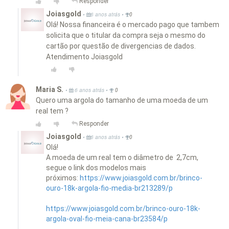
Responder
Joiasgold
•
•
6 anos atrás
0
Olá! Nossa financeira é o mercado pago que tambem
solicita que o titular da compra seja o mesmo do
cartão por questão de divergencias de dados.
Atendimento Joiasgold
Maria S.
•
•
6 anos atrás
0
Quero uma argola do tamanho de uma moeda de um
real tem ?
Responder
Joiasgold
•
•
6 anos atrás
0
Olá!
A moeda de um real tem o diâmetro de 2,7cm,
segue o link dos modelos mais
próximos:
https://www.joiasgold.com.br/brinco-
ouro-18k-argola-fio-media-br213289/p
https://www.joiasgold.com.br/brinco-ouro-18k-
argola-oval-fio-meia-cana-br23584/p