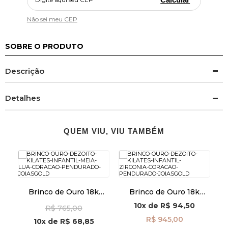
Não sei meu CEP
SOBRE O PRODUTO
Descrição
Detalhes
QUEM VIU, VIU TAMBÉM
Brinco de Ouro 18k
Brinco de Ouro 18k
Infantil Meia Lua com
Infantil Zircônia e
10x
de
R$ 94,50
R$ 765,00
Coração Pendurado
Coração Pendurado
br29493
br29495
R$ 945,00
10x
de
R$ 68,85