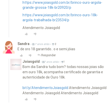
https://www.joiasgold.com.br/brinco-ouro-argola-
grande-grossa-18k-br20920/p
https://www.joiasgold.com.br/brinco-ouro-18k-
argola-trabalhada-br23534/p
Atendimento Joiasgold
Sandra
•
•
7 anos atrás
0
E de oro 18 garantido.. o e semi jóias
Responder
Joiasgold
•
•
7 anos atrás
1
Bom dia Sandra tudo bom? todas nossas joias são
em ouro 18k, acompanha certificado de garantia e
autenticidade de Ouro 18k.
bit.ly/AtendimentoJoiasgold
Atendimento Joiasgold
Atendimento Joiasgold Atendimento Joiasgold