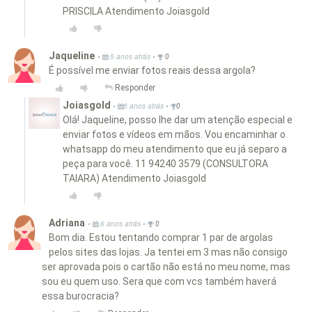
PRISCILA Atendimento Joiasgold
Jaqueline
•
•
5 anos atrás
0
É possível me enviar fotos reais dessa argola?
Responder
Joiasgold
•
•
5 anos atrás
0
Olá! Jaqueline, posso lhe dar um atenção especial e
enviar fotos e vídeos em mãos. Vou encaminhar o
whatsapp do meu atendimento que eu já separo a
peça para você. 11 94240 3579 (CONSULTORA
TAIARA) Atendimento Joiasgold
Adriana
•
•
6 anos atrás
0
Bom dia. Estou tentando comprar 1 par de argolas
pelos sites das lojas. Ja tentei em 3 mas não consigo
ser aprovada pois o cartão não está no meu nome, mas
sou eu quem uso. Sera que com vcs também haverá
essa burocracia?