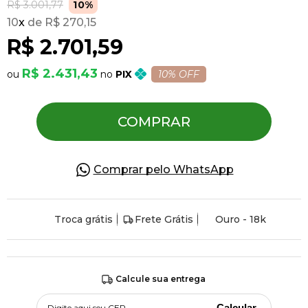
R$ 3.001,77
10%
10
x
R$ 270,15
Pulseiras
R$ 2.701,59
R$ 2.431,43
PIX
10% OFF
Piercing
COMPRAR
Pedras Preciosas
Presente
Comprar pelo WhatsApp
OFERTAS
Troca grátis
Frete Grátis
Ouro - 18k
Calcule sua entrega
Calcular