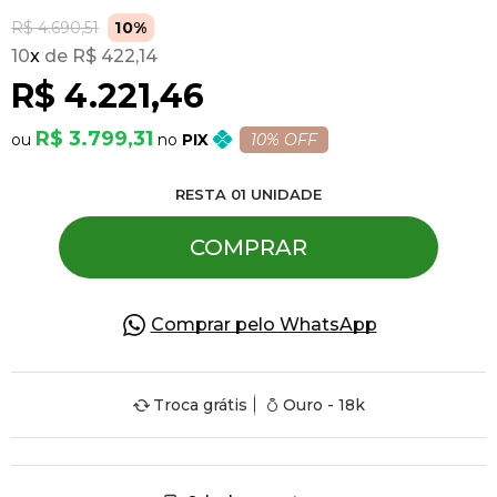
R$ 4.690,51
10%
10
x
R$ 422,14
Pulseiras
R$ 4.221,46
Piercing
R$ 3.799,31
PIX
10% OFF
RESTA
01
UNIDADE
Pedras Preciosas
COMPRAR
Presente
Comprar pelo WhatsApp
OFERTAS
Troca grátis
Ouro - 18k