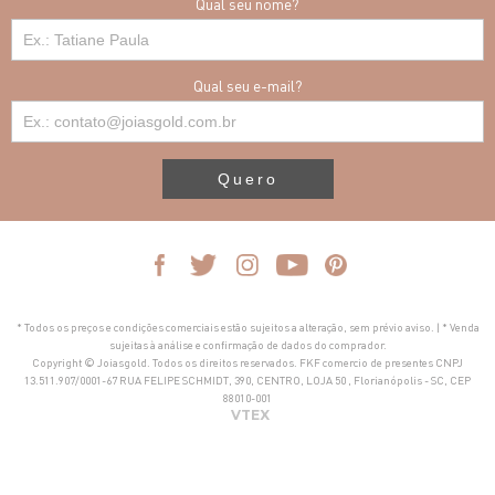
Qual seu nome?
Qual seu e-mail?
Quero
* Todos os preços e condições comerciais estão sujeitos a alteração, sem prévio aviso. | * Venda
sujeitas à análise e confirmação de dados do comprador.
Copyright © Joiasgold. Todos os direitos reservados. FKF comercio de presentes CNPJ
13.511.907/0001-67 RUA FELIPE SCHMIDT, 390, CENTRO, LOJA 50 , Florianópolis - SC, CEP
88010-001
VTEX