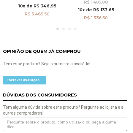
R$ 1.485,00
5
Zircônias e Pérola
10x
de
R$ 346,95
Pendurada br29519
10x
de
R$ 133,65
R$ 3.469,50
R$ 1.336,50
OPINIÃO DE QUEM JÁ COMPROU
Tem esse produto? Seja o primeiro a avaliá-lo!
Escrever avaliação...
DÚVIDAS DOS CONSUMIDORES
Tem alguma dúvida sobre este produto? Pergunte ao lojista e a
outros compradores!