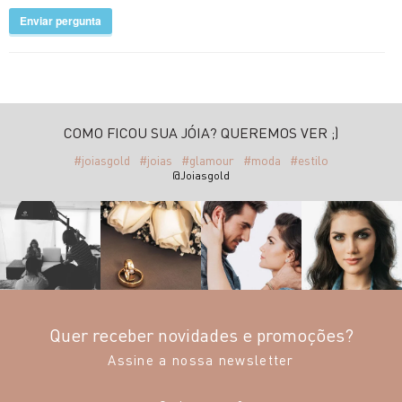
Enviar pergunta
COMO FICOU SUA JÓIA? QUEREMOS VER ;)
#joiasgold
#joias
#glamour
#moda
#estilo
@Joiasgold
Quer receber novidades e promoções?
Assine a nossa newsletter