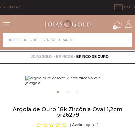
10X SEM JUROS
0
Alianças
BRINCOS
BRINCO DE OURO
Anéis
Brincos
Correntes
Argola de Ouro 18k Zircônia Oval 1,2cm
br26279
Gargantilhas
Avalie agora!
(
)
Pingentes