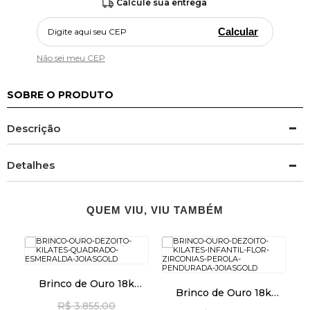
Calcule sua entrega
Calcular
Não sei meu CEP
SOBRE O PRODUTO
Descrição
Detalhes
QUEM VIU, VIU TAMBÉM
Brinco de Ouro 18k
Brinco de Ouro 18k
Quadrado com
a
Infantil Flor com
R$ 3.855,00
Esmeralda br29488
Zi