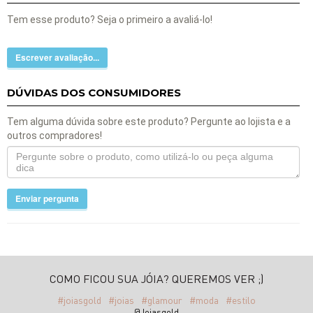
Tem esse produto? Seja o primeiro a avaliá-lo!
Escrever avaliação...
DÚVIDAS DOS CONSUMIDORES
Tem alguma dúvida sobre este produto? Pergunte ao lojista e a
outros compradores!
Enviar pergunta
COMO FICOU SUA JÓIA? QUEREMOS VER ;)
#joiasgold
#joias
#glamour
#moda
#estilo
@Joiasgold