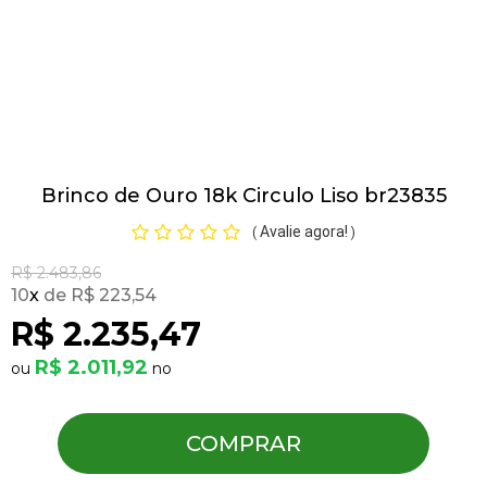
Pulseiras
Piercing
Brinco de Ouro 18k Circulo Liso br23835
Pedras Preciosas
Avalie agora!
(
)
Presente
R$ 2.483,86
10
x
R$ 223,54
R$ 2.235,47
OFERTAS
R$ 2.011,92
COMPRAR