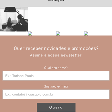
Quer receber novidades e promoções?
Assine a nossa newsletter
Qual seu nome?
Qual seu e-mail?
Quero