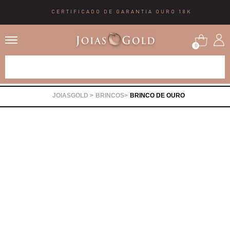
CERTIFICADO DE GARANTIA OURO 18K
0
Alianças
BRINCOS
BRINCO DE OURO
Anéis
Brincos
Correntes
Gargantilhas
Pingentes