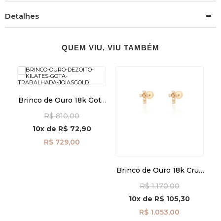
Detalhes
QUEM VIU, VIU TAMBÉM
om
Brinco de Ouro 18k Gota
e
Trabalhada br29520
R$ 810,00
10x
de
R$ 72,90
R$ 729,00
Brinco de Ouro 18k Cruz
com Zircônias br29511
R$ 1.170,00
10x
de
R$ 105,30
R$ 1.053,00