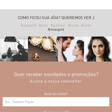
COMO FICOU SUA JÓIA? QUEREMOS VER ;)
#joiasgold
#joias
#glamour
#moda
#estilo
@Joiasgold
Quer receber novidades e promoções?
Assine a nossa newsletter
Qual seu nome?