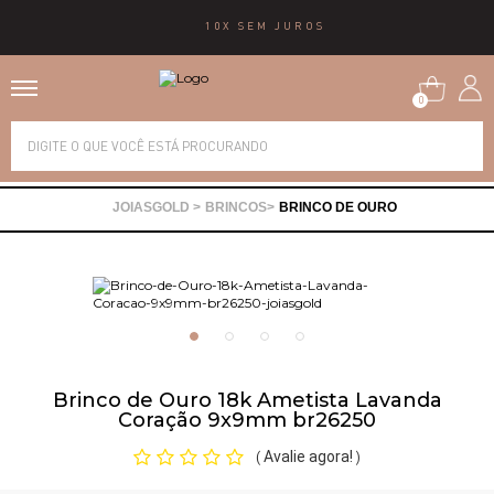
10X SEM JUROS
0
Alianças
BRINCOS
BRINCO DE OURO
Anéis
Brincos
Correntes
Brinco de Ouro 18k Ametista Lavanda
Coração 9x9mm br26250
Gargantilhas
Avalie agora!
(
)
Pingentes