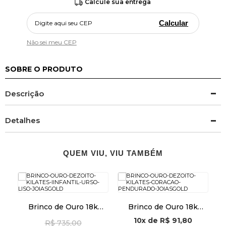
Calcule sua entrega
Calcular
Não sei meu CEP
SOBRE O PRODUTO
Descrição
Detalhes
QUEM VIU, VIU TAMBÉM
ta
Brinco de Ouro 18k
Brinco de Ouro 18k
Infantil Urso Liso
Coração Pendurado
10x
de
R$ 91,80
C
R$ 735,00
br25703
br29499