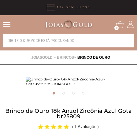
10X SEM JUROS
0
Alianças
BRINCOS
BRINCO DE OURO
Anéis
Brincos
Correntes
Brinco de Ouro 18k Anzol Zircônia Azul Gota
br25809
Gargantilhas
1 Avaliação
(
)
Pingentes