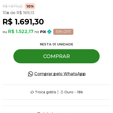
R$ 1.879,22
10%
10
x
R$ 169,13
Pulseiras
R$ 1.691,30
Piercing
R$ 1.522,17
PIX
10% OFF
RESTA
01
UNIDADE
Pedras Preciosas
COMPRAR
Presente
Comprar pelo WhatsApp
OFERTAS
Troca grátis
Ouro - 18k