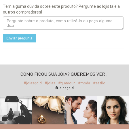
Tem alguma dúvida sobre este produto? Pergunte ao lojista e a
outros compradores!
Enviar pergunta
COMO FICOU SUA JÓIA? QUEREMOS VER ;)
#joiasgold
#joias
#glamour
#moda
#estilo
@Joiasgold