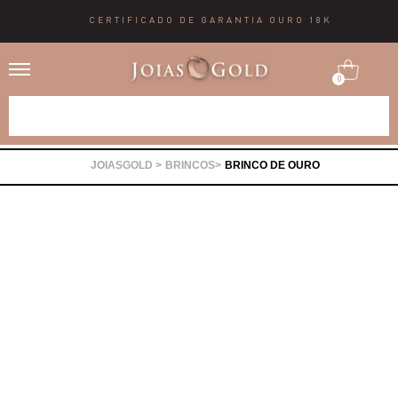
CERTIFICADO DE GARANTIA OURO 18K
0
Alianças
BRINCOS
BRINCO DE OURO
Anéis
Brincos
Correntes
Gargantilhas
Pingentes