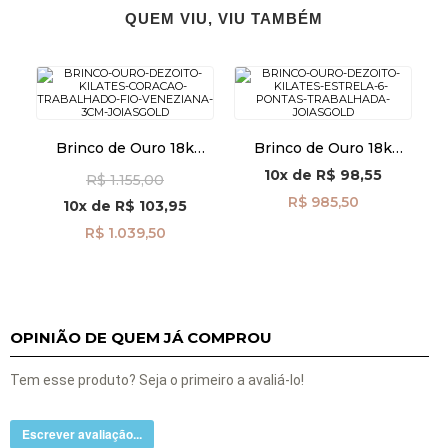
QUEM VIU, VIU TAMBÉM
Brinco de Ouro 18k
Brinco de Ouro 18k
Coração Trabalhado com
Estrela 6 Pontas
10x
de
R$ 98,55
R$ 1.155,00
Fio Veneziana de 3cm
Trabalhada br29503
br29510
R$ 985,50
10x
de
R$ 103,95
R$ 1.039,50
OPINIÃO DE QUEM JÁ COMPROU
Tem esse produto? Seja o primeiro a avaliá-lo!
Escrever avaliação...