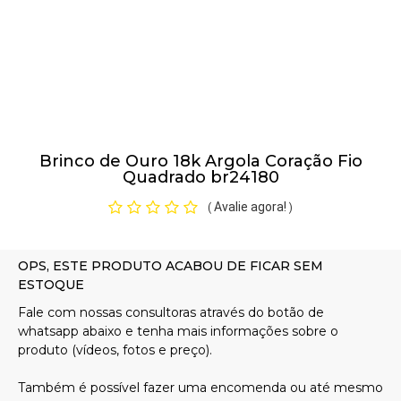
Pulseiras
Piercing
Brinco de Ouro 18k Argola Coração Fio
Pedras Preciosas
Quadrado br24180
Avalie agora!
(
)
Presente
OFERTAS