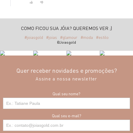
COMO FICOU SUA JÓIA? QUEREMOS VER ;)
#joiasgold
#joias
#glamour
#moda
#estilo
@Joiasgold
Quer receber novidades e promoções?
Assine a nossa newsletter
Qual seu nome?
Qual seu e-mail?