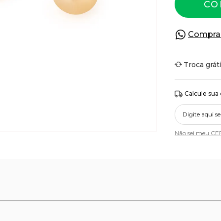
CO
Compra
Troca grát
Calcule sua
Não sei meu CE