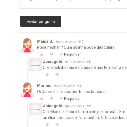
Enviar pergunta
Maisa S.
•
•
2 anos atrás
0
Pode molhar ? Ou a bolinha pode descolar?
Responder
Joiasgold
•
•
2 anos atrás
0
Olá, a bolinha não é colada na haste, não irá
Marlise
•
•
4 anos atrás
0
Oi Como é o fechamento dos brincos?
Responder
Joiasgold
•
•
4 anos atrás
0
Olá! Marlise, é com tarraxa de perfuração. En
auxiliar com mais informações, fotos e vídeo