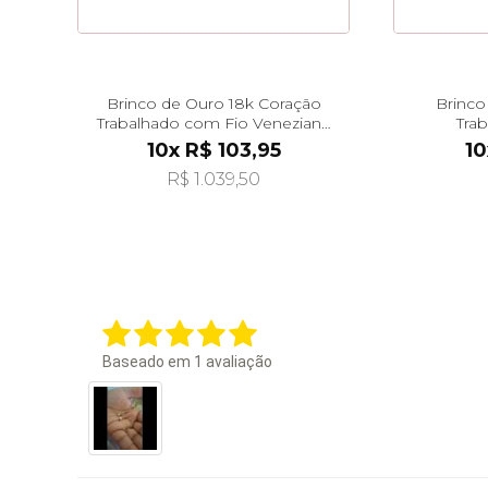
Brinco de Ouro 18k Coração
Brinco
Trabalhado com Fio Veneziana
Tra
de 3cm br29510
10x R$ 103,95
10
R$ 1.039,50
Baseado em
1
avaliação