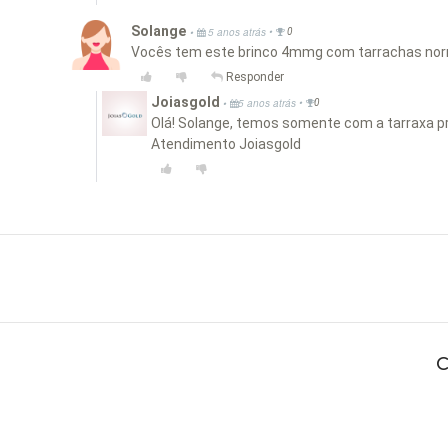
Solange
•
•
5 anos atrás
0
Vocês tem este brinco 4mmg com tarrachas norm
Responder
Joiasgold
•
•
5 anos atrás
0
Olá! Solange, temos somente com a tarraxa p
Atendimento Joiasgold