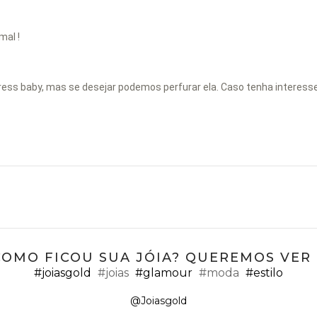
al !
ress baby, mas se desejar podemos perfurar ela. Caso tenha interes
COMO FICOU SUA JÓIA? QUEREMOS VER ;
#joiasgold
#joias
#glamour
#moda
#estilo
@Joiasgold