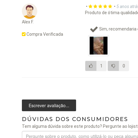
•
•
5 anos atrá
Produto de ótima qualidad
Alex F.
Sim, recomendaria 
Compra Verificada
1
0
Escrever avaliação...
DÚVIDAS DOS CONSUMIDORES
Tem alguma dúvida sobre este produto? Pergunte ao lojist