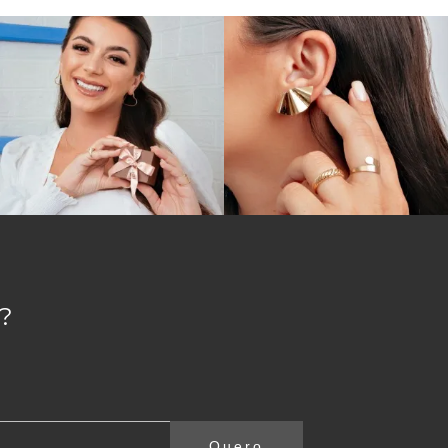
?
Quero