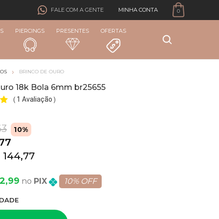
MINHA CONTA
FALE COM A GENTE
0
S
PIERCINGS
PRESENTES
OFERTAS
COS
BRINCO DE OURO
Ouro 18k Bola 6mm br25655
1 Avaliação
(
)
63
10%
,77
 144,77
02,99
PIX
10% OFF
DADE