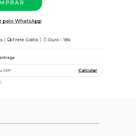
MPRAR
r pelo WhatsApp
is
Frete Grátis
Ouro - 18k
 entrega
Calcular
P