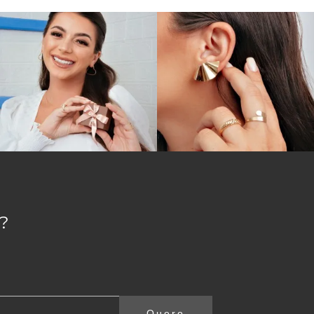
?
Quero