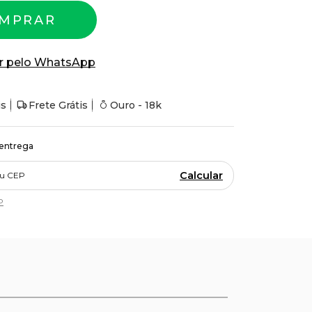
MPRAR
r pelo WhatsApp
is
Frete Grátis
Ouro - 18k
 entrega
Calcular
P