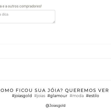
a e a outros compradores!
COMO FICOU SUA JÓIA? QUEREMOS VER ;
#joiasgold
#joias
#glamour
#moda
#estilo
@Joiasgold