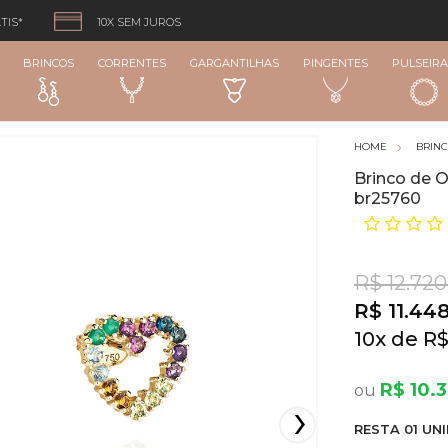
TIS*
10X SEM JUROS
BRINCOS
CORRENTES
GARGANTILHAS
PINGENTES
PULSEIRA
BRIN
Brinco de O
br25760
R$ 12.720
R$ 11.44
10
x
R$
R$ 10.
RESTA
01
UNI