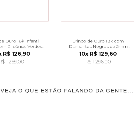
de Ouro 18k Infantil
Brinco de Ouro 18k com
com Zircônias Verdes
Diamantes Negros de 3mm
br29509
br29497
x R$ 126,90
10x R$ 129,60
R$ 1.269,00
R$ 1.296,00
VEJA O QUE ESTÃO FALANDO DA GENTE...