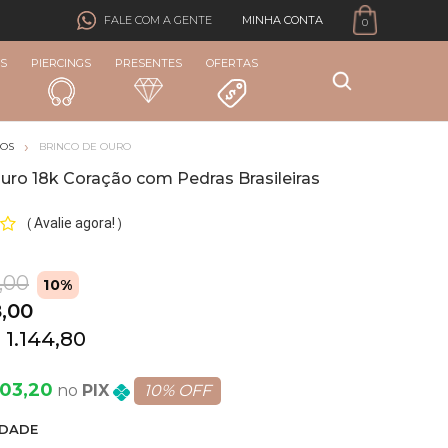
MINHA CONTA
FALE COM A GENTE
0
S
PIERCINGS
PRESENTES
OFERTAS
COS
BRINCO DE OURO
uro 18k Coração com Pedras Brasileiras
Avalie agora!
(
)
,00
10%
8,00
 1.144,80
303,20
PIX
10% OFF
DADE