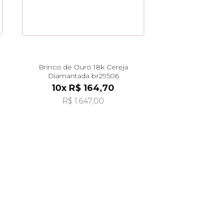
Brinco de Ouro 18k Cereja
Diamantada br29506
10x R$ 164,70
R$ 1.647,00