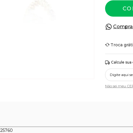
CO
Compra
Troca grát
Calcule sua
Não sei meu CE
r25760