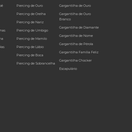
bê
Piercing de Ouro
Gargantilha de Ouro
a
Piercing de Orelha
Gargantilha de Ouro
Branco
Piercing de Nariz
Gargantilha de Diamante
inas
Piercing de Umbigo
Gargantilha de Nome
na
Piercing de Mamilo
Gargantilha de Pérola
las
Piercing de Lábio
Gargantilha Família Feliz
Piercing de Boca
Gargantilha Chocker
Piercing de Sobrancelha
Escapulário