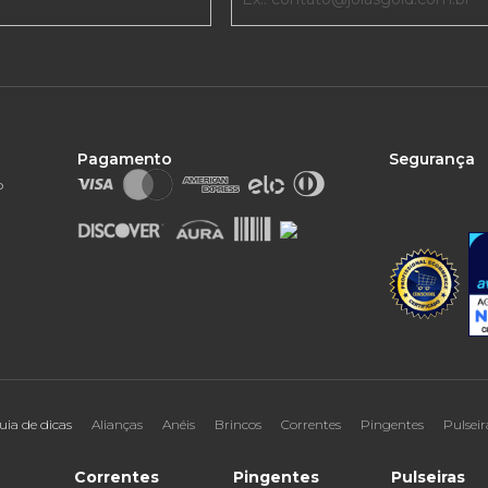
Pagamento
Segurança
o
uia de dicas
Alianças
Anéis
Brincos
Correntes
Pingentes
Pulseir
Correntes
Pingentes
Pulseiras