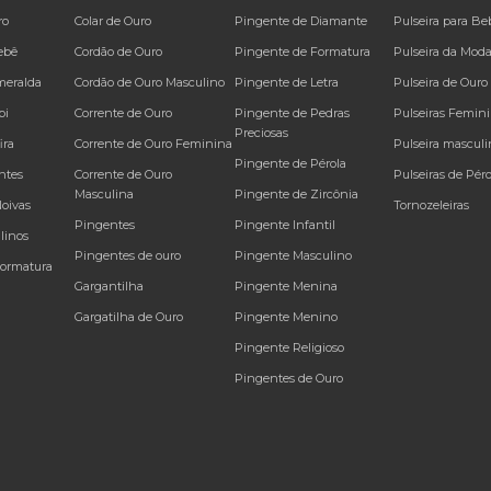
ro
Colar de Ouro
Pingente de Diamante
Pulseira para Be
ebê
Cordão de Ouro
Pingente de Formatura
Pulseira da Mod
meralda
Cordão de Ouro Masculino
Pingente de Letra
Pulseira de Ouro
bi
Corrente de Ouro
Pingente de Pedras
Pulseiras Femin
Preciosas
ira
Corrente de Ouro Feminina
Pulseira masculi
Pingente de Pérola
ntes
Corrente de Ouro
Pulseiras de Péro
Masculina
Pingente de Zircônia
Noivas
Tornozeleiras
Pingentes
Pingente Infantil
linos
Pingentes de ouro
Pingente Masculino
Formatura
Gargantilha
Pingente Menina
Gargatilha de Ouro
Pingente Menino
Pingente Religioso
Pingentes de Ouro