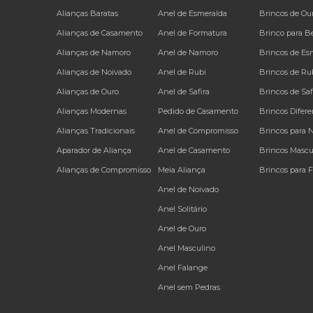
Alianças Baratas
Anel de Esmeralda
Brincos de Ou
Alianças de Casamento
Anel de Formatura
Brinco para B
Alianças de Namoro
Anel de Namoro
Brincos de Es
Alianças de Noivado
Anel de Rubi
Brincos de Ru
Alianças de Ouro
Anel de Safira
Brincos de Saf
Alianças Modernas
Pedido de Casamento
Brincos Difere
Alianças Tradicionais
Anel de Compromisso
Brincos para 
Aparador de Aliança
Anel de Casamento
Brincos Mascu
Alianças de Compromisso
Meia Aliança
Brincos para 
Anel de Noivado
Anel Solitário
Anel de Ouro
Anel Masculino
Anel Falange
Anel sem Pedras