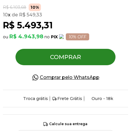
R$ 6.103,68
10%
10
x
R$ 549,33
Pulseiras
R$ 5.493,31
Piercing
R$ 4.943,98
PIX
10% OFF
Pedras Preciosas
COMPRAR
Presente
Comprar pelo WhatsApp
OFERTAS
Troca grátis
Frete Grátis
Ouro - 18k
Calcule sua entrega