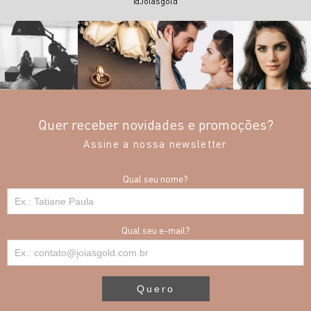
@Joiasgold
Quer receber novidades e promoções?
Assine a nossa newsletter
Qual seu nome?
Qual seu e-mail?
Quero