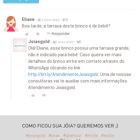
Eliane
•
•
3 anos atrás
0
Boa tarde, a tarraxa deste brinco é de bebê?
Responder
Joiasgold
•
•
3 anos atrás
0
Olá! Eliane, esse brinco possui uma tarraxa grande,
não é indicado para bebê. Caso queira ver mais
detalhes do brinco entre em contato através do
WhatsApp clicando no link
http://bit.ly/AtendimentoJoiasgold.
Uma de nossas
consultoras vai te auxiliar com mais informações.
Atendimento Joiasgold
COMO FICOU SUA JÓIA? QUEREMOS VER ;)
#joiasgold
#joias
#glamour
#moda
#estilo