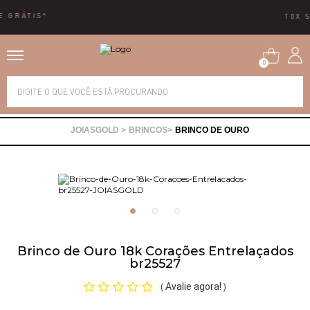
10X SEM JUROS
0
Alianças
BRINCOS
BRINCO DE OURO
Anéis
Brincos
Correntes
Brinco de Ouro 18k Corações Entrelaçados
br25527
Gargantilhas
Avalie agora!
(
)
Pingentes