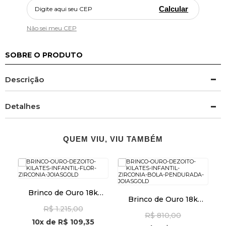
Calcular
Não sei meu CEP
SOBRE O PRODUTO
Descrição
Detalhes
QUEM VIU, VIU TAMBÉM
la
Brinco de Ouro 18k
Brinco de Ouro 18k
Infantil Flor com Zircônia
Infantil Zircônia e Bola
R$ 1.215,00
br29514
R$ 810,00
Pendurada br27729
10x
de
R$ 109,35