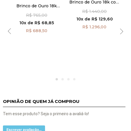
Brinco de Ouro 18k com
Brinco de Ouro 18k
Diamantes Negros de
a
Infantil Meia Lua com
R$ 1.440,00
3mm br29497
R$ 765,00
Coração Pendurado
10x
de
R$ 129,60
br29493
10x
de
R$ 68,85
R$ 1.296,00
R$ 688,50
OPINIÃO DE QUEM JÁ COMPROU
Tem esse produto? Seja o primeiro a avaliá-lo!
Escrever avaliação...