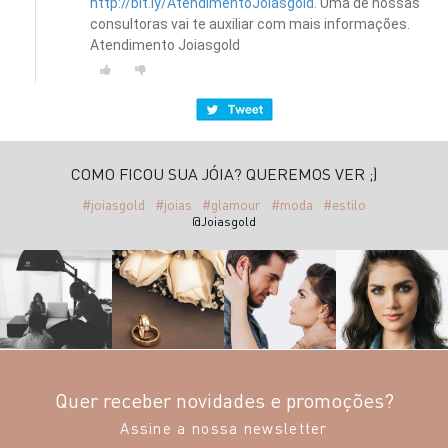
http://bit.ly/AtendimentoJoiasgold.
Uma de nossas
consultoras vai te auxiliar com mais informações.
Atendimento Joiasgold
COMO FICOU SUA JÓIA? QUEREMOS VER ;)
#joiasgold
#joias
#glamour
#moda
#estilo
@Joiasgold
Quer receber novidades e promoções?
Assine a nossa newsletter