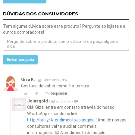
DÚVIDAS DOS CONSUMIDORES
Tem alguma dúvida sobre este produto? Pergunte ao lojista e a
outros compradores!
Enviar pergunta
Giza K.
•
•
3 anos atrás
0
Gostaria de saber como é a tarraxa
Responder
Joiasgold
•
•
3 anos atrás
0
Olá! Giza, entre em contato através do nosso
WhatsApp clicando no link
http://bit.ly/AtendimentoJoiasgold.
Uma de nossas
consultoras vai te auxiliar com mais
informações. 😍 Atendimento Joiasgold