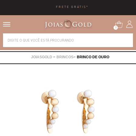
10X SEM JUROS
0
Alianças
BRINCOS
BRINCO DE OURO
Anéis
Brincos
Correntes
Gargantilhas
Pingentes